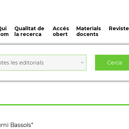
Qui
Qualitat de
Accés
Materials
Reviste
som
la recerca
obert
docents
Cerca
tes les editorials
rni Bassols"