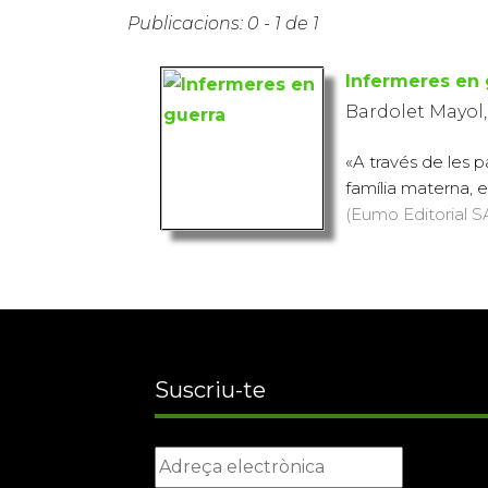
Publicacions: 0 - 1 de 1
Infermeres en 
Bardolet Mayol, 
«A través de les p
família materna, e
(Eumo Editorial SA
Suscriu-te