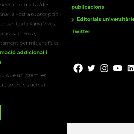
ponsable, tractarà les
publicacions
nar la vostra subscripció i
Editorials universitàri
 organitza la Xarxa Vives.
Twitter
cació, supressió,
actament per mitjans físics
rmació addicional i
s
.
u que utilitzem les
ió sobre els actes i