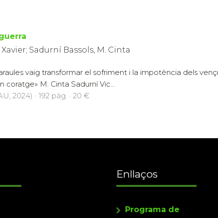
guerra
Xavier; Sadurní Bassols, M. Cinta
araules vaig transformar el sofriment i la impotència dels vençu
n coratge» M. Cinta Sadurní Vic...
U, 2024) · 192 pàg. · 20 €
Enllaços
Programa de