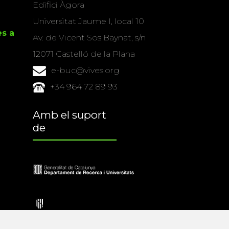
Edifici Àgora
Universitat Jaume I, local 10
es a
Av. de Vicent Sos Baynat, s/n
12071 Castelló de la Plana
e-buc@vives.org
+34 964 72 89 93
Amb el suport
de