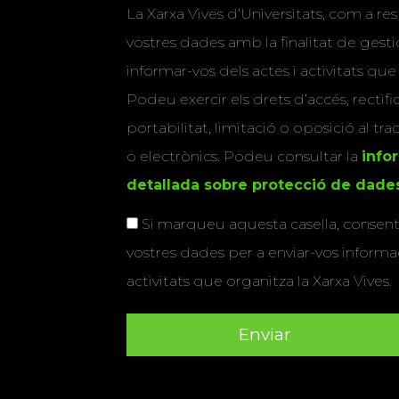
La Xarxa Vives d’Universitats, com a res
vostres dades amb la finalitat de gestio
informar-vos dels actes i activitats que
Podeu exercir els drets d’accés, rectifi
portabilitat, limitació o oposició al tr
o electrònics. Podeu consultar la
info
detallada sobre protecció de dade
Si marqueu aquesta casella, consenti
vostres dades per a enviar-vos informac
activitats que organitza la Xarxa Vives.