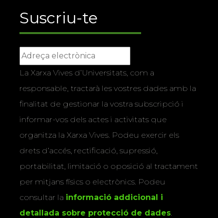
Suscriu-te
La Xarxa Vives d’Universitats, com a
responsable, tractarà les vostres dades amb la
finalitat de gestionar la vostra subscripció i
informar-vos dels actes i activitats que
organitza la Xarxa Vives. Podeu exercir els
drets d’accés, rectificació, supressió,
portabilitat, limitació o oposició al tractament
per mitjans físics o electrònics. Podeu
consultar la
informació addicional i
detallada sobre protecció de dades
.