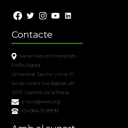
Contacte
Xarxa Vives d'Universitats
Edifici Àgora
Universitat Jaume I, local 10
Av. de Vicent Sos Baynat, s/n
12071 Castelló de la Plana
e-buc@vives.org
+34 964 72 89 93