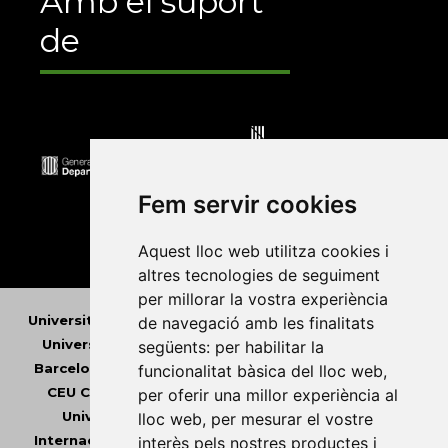
Amb el suport
de
Fem servir cookies
Aquest lloc web utilitza cookies i
altres tecnologies de seguiment
per millorar la vostra experiència
Universitat Abat Oliba CEU
•
Universitat d'Alacant
•
de navegació amb les finalitats
Universitat d'Andorra
•
Universitat Autònoma de
següents:
per habilitar la
Barcelona
•
Universitat de Barcelona
•
Universitat
funcionalitat bàsica del lloc web
,
CEU Cardenal Herrera
•
Universitat de Girona
•
per oferir una millor experiència al
Universitat de les Illes Balears
•
Universitat
lloc web
,
per mesurar el vostre
Internacional de Catalunya
•
Universitat Jaume I
•
interès pels nostres productes i