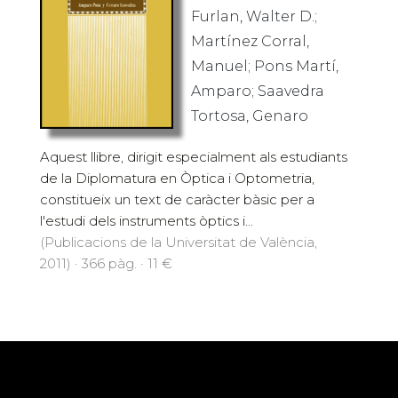
Furlan, Walter D.;
Martínez Corral,
Manuel; Pons Martí,
Amparo; Saavedra
Tortosa, Genaro
Aquest llibre, dirigit especialment als estudiants
de la Diplomatura en Òptica i Optometria,
constitueix un text de caràcter bàsic per a
l'estudi dels instruments òptics i...
(Publicacions de la Universitat de València,
2011) · 366 pàg. · 11 €