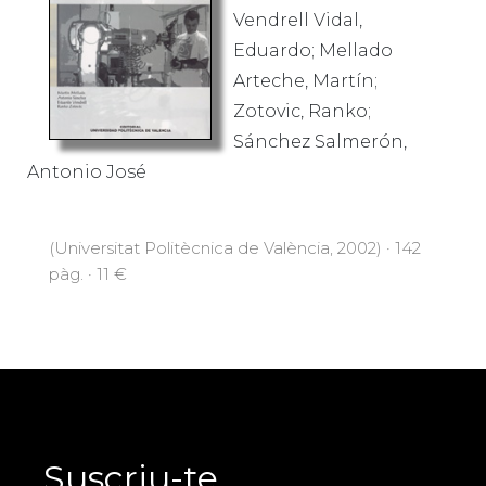
Vendrell Vidal,
Eduardo; Mellado
Arteche, Martín;
Zotovic, Ranko;
Sánchez Salmerón,
Antonio José
(Universitat Politècnica de València, 2002) · 142
pàg. · 11 €
Suscriu-te