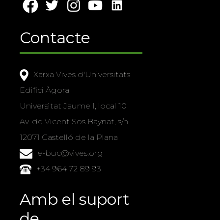
Contacte
Xarxa Vives d'Universitats
Edifici Àgora
Universitat Jaume I, local 10
Av. de Vicent Sos Baynat, s/n
12071 Castelló de la Plana
e-buc@vives.org
+34 964 72 89 93
Amb el suport
de