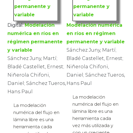
Digital:
Modelación
Modelación numérica
numérica en ríos en
en ríos en régimen
régimen permanente
permanente y variable
y variable
Sánchez Juny, Martí;
Sánchez Juny, Martí;
Bladé Castellet, Ernest;
Bladé Castellet, Ernest;
Niñerola Chifoni,
Niñerola Chifoni,
Daniel; Sánchez Tueros,
Daniel; Sánchez Tueros,
Hans Paul
Hans Paul
La modelación
numérica del flujo en
La modelación
lámina libre es una
numérica del flujo en
herramienta cada
lámina libre es una
vez más utilizada y
herramienta cada
con un creciente