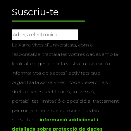
Suscriu-te
La Xarxa Vives d’Universitats, com a
responsable, tractarà les vostres dades amb la
finalitat de gestionar la vostra subscripció i
informar-vos dels actes i activitats que
organitza la Xarxa Vives. Podeu exercir els
drets d’accés, rectificació, supressió,
portabilitat, limitació o oposició al tractament
per mitjans físics o electrònics. Podeu
consultar la
informació addicional i
detallada sobre protecció de dades
.