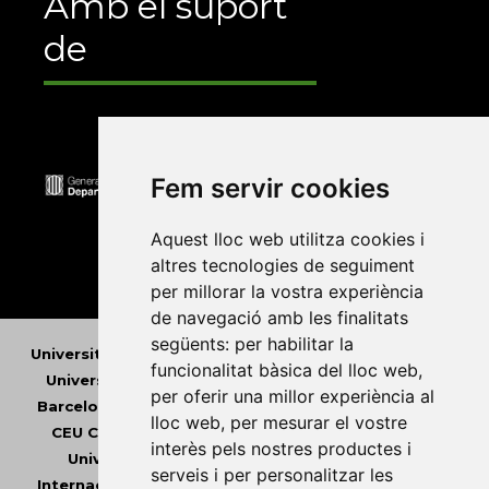
Amb el suport
de
Fem servir cookies
Aquest lloc web utilitza cookies i
altres tecnologies de seguiment
per millorar la vostra experiència
de navegació amb les finalitats
següents:
per habilitar la
Universitat Abat Oliba CEU
•
Universitat d'Alacant
•
funcionalitat bàsica del lloc web
,
Universitat d'Andorra
•
Universitat Autònoma de
per oferir una millor experiència al
Barcelona
•
Universitat de Barcelona
•
Universitat
lloc web
,
per mesurar el vostre
CEU Cardenal Herrera
•
Universitat de Girona
•
interès pels nostres productes i
Universitat de les Illes Balears
•
Universitat
serveis i per personalitzar les
Internacional de Catalunya
•
Universitat Jaume I
•