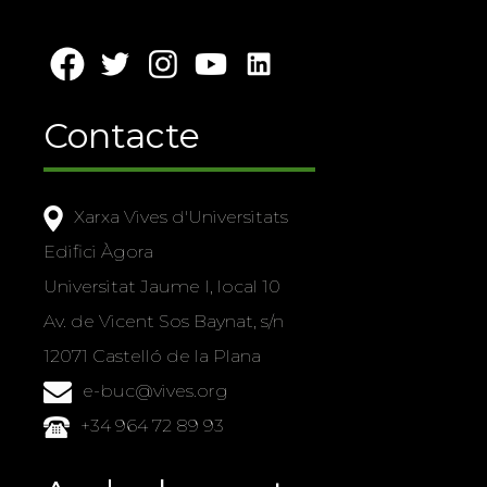
Contacte
Xarxa Vives d'Universitats
Edifici Àgora
Universitat Jaume I, local 10
Av. de Vicent Sos Baynat, s/n
12071 Castelló de la Plana
e-buc@vives.org
+34 964 72 89 93