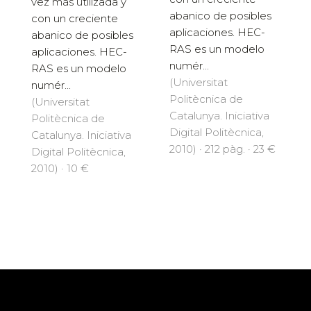
vez más utilizada y
abanico de posibles
con un creciente
aplicaciones. HEC-
abanico de posibles
RAS es un modelo
aplicaciones. HEC-
numér...
RAS es un modelo
(Universitat
numér...
Politècnica de
(Universitat
Catalunya. Iniciativa
Politècnica de
Digital Politècnica,
Catalunya. Iniciativa
2010) · 212 pàg. · 23 €
Digital Politècnica,
2010) · 10 €