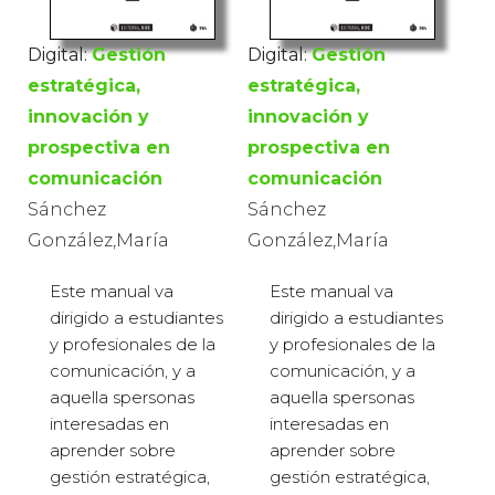
Digital:
Gestión
Digital:
Gestión
estratégica,
estratégica,
innovación y
innovación y
prospectiva en
prospectiva en
comunicación
comunicación
Sánchez
Sánchez
González,María
González,María
Este manual va
Este manual va
dirigido a estudiantes
dirigido a estudiantes
y profesionales de la
y profesionales de la
comunicación, y a
comunicación, y a
aquella spersonas
aquella spersonas
interesadas en
interesadas en
aprender sobre
aprender sobre
gestión estratégica,
gestión estratégica,