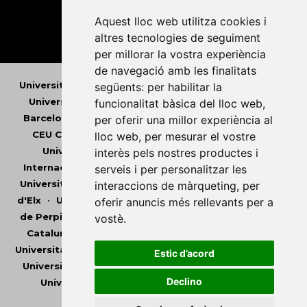
Aquest lloc web utilitza cookies i
altres tecnologies de seguiment
per millorar la vostra experiència
de navegació amb les finalitats
Universitat Abat Oliba CEU
•
Universitat d'Alacant
•
següents:
per habilitar la
Universitat d'Andorra
•
Universitat Autònoma de
funcionalitat bàsica del lloc web
,
Barcelona
•
Universitat de Barcelona
•
Universitat
per oferir una millor experiència al
CEU Cardenal Herrera
•
Universitat de Girona
•
lloc web
,
per mesurar el vostre
Universitat de les Illes Balears
•
Universitat
interès pels nostres productes i
Internacional de Catalunya
•
Universitat Jaume I
•
serveis i per personalitzar les
Universitat de Lleida
•
Universitat Miguel Hernández
interaccions de màrqueting
,
per
d'Elx
•
Universitat Oberta de Catalunya
•
Universitat
oferir anuncis més rellevants per a
de Perpinyà Via Domitia
•
Universitat Politècnica de
vostè
.
Catalunya
•
Universitat Politècnica de València
•
Universitat Pompeu Fabra
•
Universitat Ramon Llull
•
Estic d’acord
Universitat Rovira i Virgili
•
Universitat de Sàsser
•
Declino
Universitat de València
•
Universitat de Vic -
Universitat Central de Catalunya