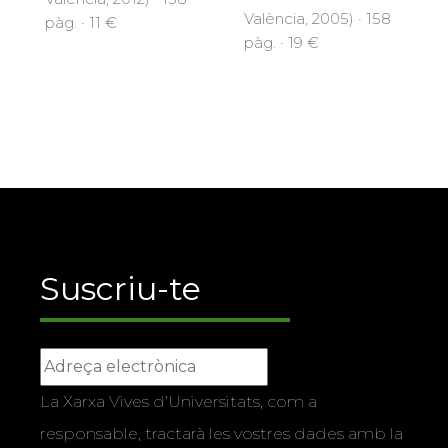
València, 2005) · 158
pàg. · 11 €
pàg. · 19 €
Suscriu-te
La Xarxa Vives d’Universitats, com a
responsable, tractarà les vostres dades amb la