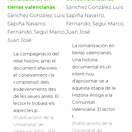
tierras valencianas
Sánchez González, Luis;
Sánchez González, Luis;
Sapiña Navarro,
Sapiña Navarro,
Fernando; Seguí Marco,
Fernando; Seguí Marco,
Juan José
Juan José
La romanización en
tierras valencianas.
La compaginació del
Una historia
relat històric amb el
documental és un
document afavoreix
intent nou
el coneixement i la
d'aproximar-se a
comprensió dels
aquesta etapa de la
esdeveniments des
Història Antiga a la
de les seues arrels. El
Comunitat
lector hi trobarà els
Valenciana. El lector
aspectes p...
t...
(Publicacions de la
(Publicacions de la
Universitat de
Universitat de
València, 2012) · 158