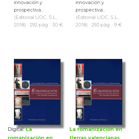
innovación y
innovación y
prospectiva...
prospectiva...
(Editorial UOC, S.L.,
(Editorial UOC, S.L.,
2018) · 292 pàg. · 30 €
2018) · 292 pàg. · 9 €
Digital:
La
La romanización en
romanización en
tierras valencianas