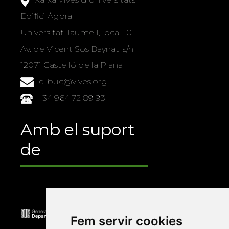
Edifici Àgora
Universitat Jaume I, local 10
Av. de Vicent Sos Baynat, s/n
12071 Castelló de la Plana
e-buc@vives.org
+34 964 72 89 93
Amb el suport
de
Fem servir cookies