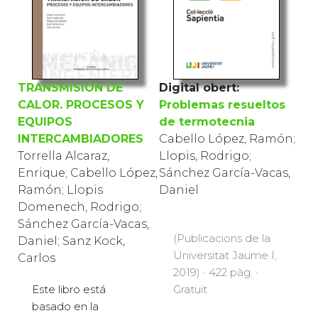
TRANSMISIÓN DE
Digital obert:
CALOR. PROCESOS Y
Problemas resueltos
EQUIPOS
de termotecnia
INTERCAMBIADORES
Cabello López, Ramón;
Torrella Alcaraz,
Llopis, Rodrigo;
Enrique; Cabello López,
Sánchez García-Vacas,
Ramón; Llopis
Daniel
Domenech, Rodrigo;
Sánchez García-Vacas,
(Publicacions de la
Daniel; Sanz Kock,
Universitat Jaume I,
Carlos
2019) · 422 pàg. ·
Gratuït
Este libro está
basado en la