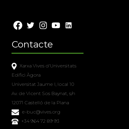
Contacte
Xarxa Vives d'Universitats
Edifici Àgora
Universitat Jaume I, local 10
Av. de Vicent Sos Baynat, s/n
12071 Castelló de la Plana
e-buc@vives.org
+34 964 72 89 93