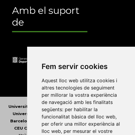
Amb el suport
de
Fem servir cookies
Aquest lloc web utilitza cookies i
altres tecnologies de seguiment
per millorar la vostra experiència
de navegació amb les finalitats
Universitat Abat Oliba CEU
•
Universitat d'Alacant
•
següents:
per habilitar la
Universitat d'Andorra
•
Universitat Autònoma de
funcionalitat bàsica del lloc web
,
Barcelona
•
Universitat de Barcelona
•
Universitat
per oferir una millor experiència al
CEU Cardenal Herrera
•
Universitat de Girona
•
lloc web
,
per mesurar el vostre
Universitat de les Illes Balears
•
Universitat