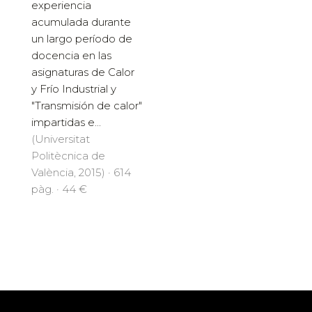
experiencia
acumulada durante
un largo período de
docencia en las
asignaturas de Calor
y Frío Industrial y
"Transmisión de calor"
impartidas e...
(Universitat
Politècnica de
València, 2015) · 614
pàg. · 44 €