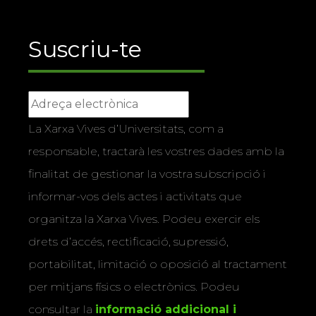
Suscriu-te
La Xarxa Vives d’Universitats, com a
responsable, tractarà les vostres dades amb la
finalitat de gestionar la vostra subscripció i
informar-vos dels actes i activitats que
organitza la Xarxa Vives. Podeu exercir els
drets d’accés, rectificació, supressió,
portabilitat, limitació o oposició al tractament
per mitjans físics o electrònics. Podeu
consultar la
informació addicional i