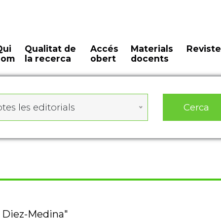
Qui
Qualitat de
Accés
Materials
Reviste
som
la recerca
obert
docents
Cerca
tes les editorials
z Diez-Medina"