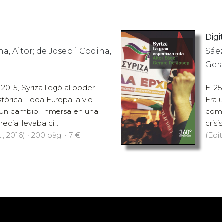
Digit
a, Aitor; de Josep i Codina,
Sáez
Ger
2015, Syriza llegó al poder.
El 2
istórica. Toda Europa la vio
Era 
 un cambio. Inmersa en una
como
recia llevaba ci...
crisi
., 2016) · 200 pàg. · 7 €
(Edit