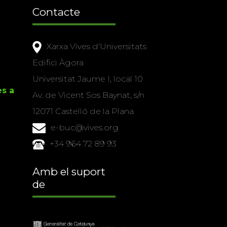
Contacte
Xarxa Vives d'Universitats
Edifici Àgora
Universitat Jaume I, local 10
es a
Av. de Vicent Sos Baynat, s/n
12071 Castelló de la Plana
e-buc@vives.org
+34 964 72 89 93
Amb el suport
de