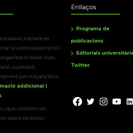
Enllaços
Programa de
ponsable, tractarà les
publicacions
nar la vostra subscripció i
Editorials universitàri
 organitza la Xarxa Vives.
Twitter
cació, supressió,
actament per mitjans físics
rmació addicional i
s
.
u que utilitzem les
ió sobre els actes i