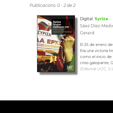
Publicacions: 0 - 2 de 2
Digital:
Syriza
Sáez Díez-Medin
Gerard
El 25 de enero de 
Era una victoria h
como el inicio de
crisis galopante, G
(Editorial UOC, S.L