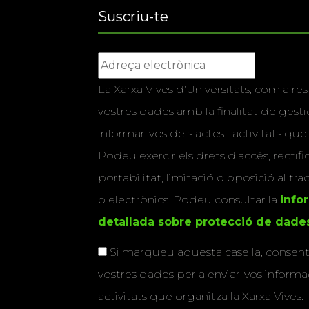
Suscriu-te
La Xarxa Vives d’Universitats, com a res
vostres dades amb la finalitat de gestio
informar-vos dels actes i activitats que
Podeu exercir els drets d’accés, rectifi
portabilitat, limitació o oposició al tr
o electrònics. Podeu consultar la
info
detallada sobre protecció de dade
Si marqueu aquesta casella, consenti
vostres dades per a enviar-vos informac
activitats que organitza la Xarxa Vives.