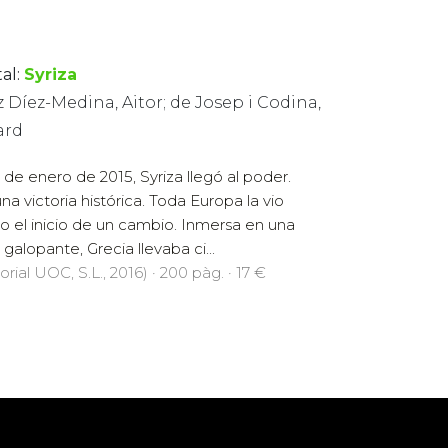
al:
Syriza
 Díez-Medina, Aitor; de Josep i Codina,
ard
5 de enero de 2015, Syriza llegó al poder.
una victoria histórica. Toda Europa la vio
 el inicio de un cambio. Inmersa en una
s galopante, Grecia llevaba ci...
orial UOC, S.L., 2016) · 200 pàg. · 17 €