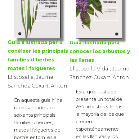
Guia il·lustrada per a
Guía ilustrada para
conèixer les principals
conocer los arbustos y
famílies d’herbes,
las lianas
mates i falgueres
Llistosella Vidal, Jaume;
Llistosella, Jaume;
Sànchez-Cuxart, Antoni
Sànchez-Cuxart, Antoni
Esta guía ilustrada
presenta un total de
En aquesta guia hi ha
264 arbustos y lianas:
representades les
la mayoría de los que
seixanta principals
crecen
famílies d’herbes,
espontáneamente
mates i falgueres del
en las llanuras y los
nostre entorn, és a