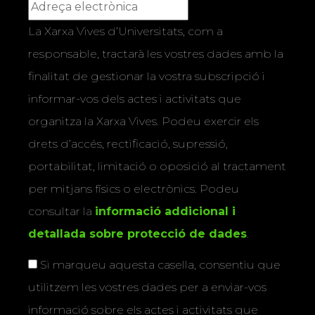
La Xarxa Vives d’Universitats, com a
responsable, tractarà les vostres dades amb la
finalitat de gestionar la vostra subscripció i
informar-vos dels actes i activitats que
organitza la Xarxa Vives. Podeu exercir els
drets d’accés, rectificació, supressió,
portabilitat, limitació o oposició al tractament
per mitjans físics o electrònics. Podeu
consultar la
informació addicional i
detallada sobre protecció de dades
.
Si marqueu aquesta casella, consentiu que
utilitzem les vostres dades per a enviar-vos
informació sobre els actes i activitats que