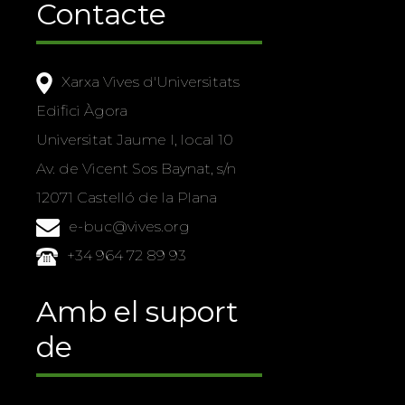
Contacte
Xarxa Vives d'Universitats
Edifici Àgora
Universitat Jaume I, local 10
Av. de Vicent Sos Baynat, s/n
12071 Castelló de la Plana
e-buc@vives.org
+34 964 72 89 93
Amb el suport
de