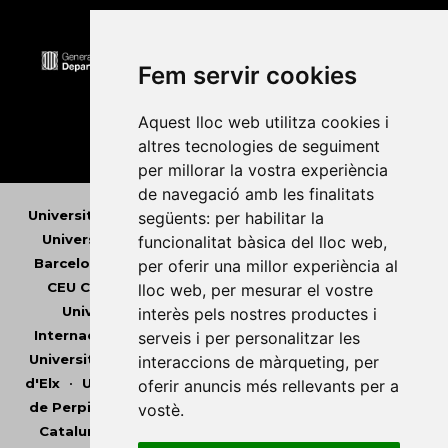
Fem servir cookies
Aquest lloc web utilitza cookies i
altres tecnologies de seguiment
per millorar la vostra experiència
de navegació amb les finalitats
Universitat Abat Oliba CEU
•
Universitat d'Alacant
•
següents:
per habilitar la
Universitat d'Andorra
•
Universitat Autònoma de
funcionalitat bàsica del lloc web
,
Barcelona
•
Universitat de Barcelona
•
Universitat
per oferir una millor experiència al
CEU Cardenal Herrera
•
Universitat de Girona
•
lloc web
,
per mesurar el vostre
Universitat de les Illes Balears
•
Universitat
interès pels nostres productes i
Internacional de Catalunya
•
Universitat Jaume I
•
serveis i per personalitzar les
Universitat de Lleida
•
Universitat Miguel Hernández
interaccions de màrqueting
,
per
d'Elx
•
Universitat Oberta de Catalunya
•
Universitat
oferir anuncis més rellevants per a
de Perpinyà Via Domitia
•
Universitat Politècnica de
vostè
.
Catalunya
•
Universitat Politècnica de València
•