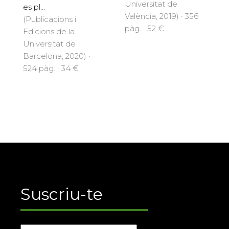
Universitat de
es pl...
València, 2019) · 356
(Publicacions i
pàg. · 52 €
Edicions de la
Universitat de
Barcelona, 2020) ·
524 pàg. · 34 €
Suscriu-te