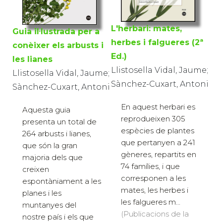
L'herbari: mates,
Guia il·lustrada per a
herbes i falgueres (2ª
conèixer els arbusts i
Ed.)
les lianes
Llistosella Vidal, Jaume;
Llistosella Vidal, Jaume;
Sànchez-Cuxart, Antoni
Sànchez-Cuxart, Antoni
En aquest herbari es
Aquesta guia
reprodueixen 305
presenta un total de
espècies de plantes
264 arbusts i lianes,
que pertanyen a 241
que són la gran
gèneres, repartits en
majoria dels que
74 famílies, i que
creixen
corresponen a les
espontàniament a les
mates, les herbes i
planes i les
les falgueres m...
muntanyes del
(Publicacions de la
nostre país i els que