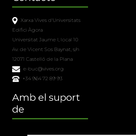
Xarxa Vives d'Universitats
Edifici Àgora
Universitat Jaume I, local 10
Av. de Vicent Sos Baynat, s/n
12071 Castelló de la Plana
e-buc@vives.org
+34 964 72 89 93
Amb el suport
de