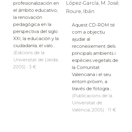
López-García, M. José;
profesionalización en
el ámbito educativo,
Roure, Ibán
la renovación
pedagógica en la
Aquest CD-ROM té
perspectiva del siglo
com a objectiu
XXI, la educación y la
ajudar al
ciudadanía, el valo...
reconeixement dels
(Edicions de la
principals ambients i
Universitat de Lleida,
espècies vegetals de
2005) · 3 €
la Comunitat
Valenciana i el seu
entorn pròxim, a
través de fotogra...
(Publicacions de la
Universitat de
València, 2005) · 11 €