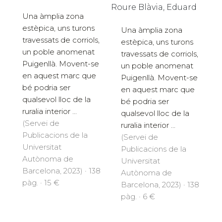
Roure Blàvia, Eduard
Una àmplia zona
estèpica, uns turons
Una àmplia zona
travessats de corriols,
estèpica, uns turons
un poble anomenat
travessats de corriols,
Puigenllà. Movent-se
un poble anomenat
en aquest marc que
Puigenllà. Movent-se
bé podria ser
en aquest marc que
qualsevol lloc de la
bé podria ser
ruralia interior ...
qualsevol lloc de la
(Servei de
ruralia interior ...
Publicacions de la
(Servei de
Universitat
Publicacions de la
Autònoma de
Universitat
Barcelona, 2023) · 138
Autònoma de
pàg. · 15 €
Barcelona, 2023) · 138
pàg. · 6 €