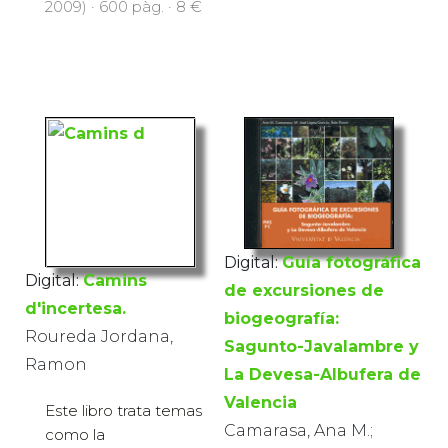
2009) · 600 pàg. · 8 €
Digital:
Guía fotográfica
Digital:
Camins
de excursiones de
d'incertesa.
biogeografía:
Roureda Jordana,
Sagunto-Javalambre y
Ramon
La Devesa-Albufera de
Valencia
Este libro trata temas
Camarasa, Ana M.;
como la