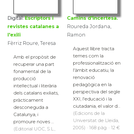
Digital:
Escriptors i
Camins d'incertesa.
revistes catalanes a
Roureda Jordana,
l'exili
Ramon
Fèrriz Roure, Teresa
Aquest llibre tracta
temes com la
Amb el propòsit de
professionalització en
recuperar una part
l'àmbit educatiu, la
fonamental de la
renovació
producció
pedagògica en la
intel·lectual i literària
perspectiva del segle
dels catalans exiliats,
XXI, l'educació i la
pràcticament
ciutadania, el valor d...
desconeguda a
(Edicions de la
Catalunya, i
Universitat de Lleida,
promoure noves ...
2005) · 168 pàg. · 12 €
(Editorial UOC, S.L.,