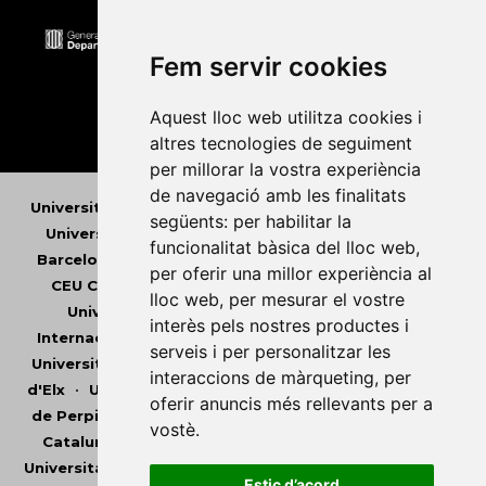
Fem servir cookies
Aquest lloc web utilitza cookies i
altres tecnologies de seguiment
per millorar la vostra experiència
de navegació amb les finalitats
Universitat Abat Oliba CEU
•
Universitat d'Alacant
•
següents:
per habilitar la
Universitat d'Andorra
•
Universitat Autònoma de
funcionalitat bàsica del lloc web
,
Barcelona
•
Universitat de Barcelona
•
Universitat
per oferir una millor experiència al
CEU Cardenal Herrera
•
Universitat de Girona
•
lloc web
,
per mesurar el vostre
Universitat de les Illes Balears
•
Universitat
interès pels nostres productes i
Internacional de Catalunya
•
Universitat Jaume I
•
serveis i per personalitzar les
Universitat de Lleida
•
Universitat Miguel Hernández
interaccions de màrqueting
,
per
d'Elx
•
Universitat Oberta de Catalunya
•
Universitat
oferir anuncis més rellevants per a
de Perpinyà Via Domitia
•
Universitat Politècnica de
vostè
.
Catalunya
•
Universitat Politècnica de València
•
Universitat Pompeu Fabra
•
Universitat Ramon Llull
•
Estic d’acord