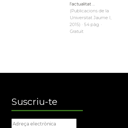
l'actualitat ...
(Publicacions de la
Universitat Jaume I,
2015) · 54 pàg. ·
Gratuït
Suscriu-te