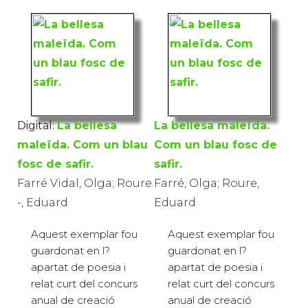
Digital:
La bellesa
La bellesa maleïda.
maleïda. Com un blau
Com un blau fosc de
fosc de safir.
safir.
Farré Vidal, Olga; Roure
Farré, Olga; Roure,
-, Eduard
Eduard
Aquest exemplar fou
Aquest exemplar fou
guardonat en l?
guardonat en l?
apartat de poesia i
apartat de poesia i
relat curt del concurs
relat curt del concurs
anual de creació
anual de creació