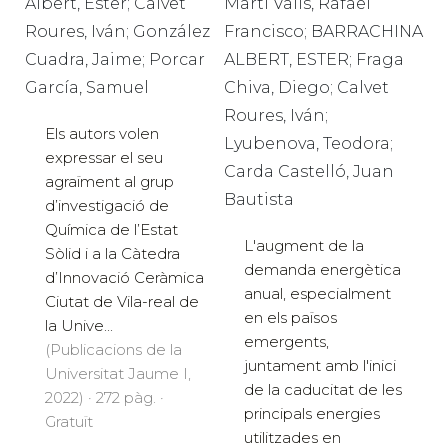
Albert, Ester; Calvet
Martí Valls, Rafael
Roures, Iván; González
Francisco; BARRACHINA
Cuadra, Jaime; Porcar
ALBERT, ESTER; Fraga
García, Samuel
Chiva, Diego; Calvet
Roures, Iván;
Els autors volen
Lyubenova, Teodora;
expressar el seu
Carda Castelló, Juan
agraïment al grup
Bautista
d’investigació de
Química de l’Estat
L'augment de la
Sòlid i a la Càtedra
demanda energètica
d’Innovació Ceràmica
anual, especialment
Ciutat de Vila-real de
en els països
la Unive...
emergents,
(Publicacions de la
juntament amb l'inici
Universitat Jaume I,
de la caducitat de les
2022) · 272 pàg. ·
principals energies
Gratuït
utilitzades en