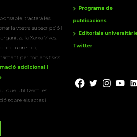
Programa de
ponsable, tractarà les
publicacions
nar la vostra subscripció i
Editorials universitàri
 organitza la Xarxa Vives.
Twitter
cació, supressió,
actament per mitjans físics
rmació addicional i
s
.
u que utilitzem les
ió sobre els actes i