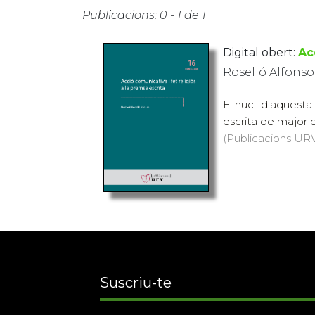
Publicacions: 0 - 1 de 1
Digital obert:
Ac
Roselló Alfonso,
El nucli d'aquesta
escrita de major di
(Publicacions URV,
Suscriu-te