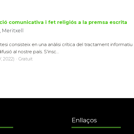
ció comunicativa i fet religiós a la premsa escrita
 Meritxell
 tesi consisteix en una anàlisi crítica del tractament informatiu
fusió al nostre país. S'insc...
 2022) · Gratuït
Enllaços