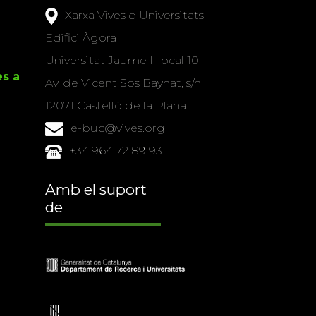
Xarxa Vives d'Universitats
Edifici Àgora
Universitat Jaume I, local 10
es a
Av. de Vicent Sos Baynat, s/n
12071 Castelló de la Plana
e-buc@vives.org
+34 964 72 89 93
Amb el suport
de