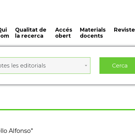
Qui
Qualitat de
Accés
Materials
Reviste
som
la recerca
obert
docents
Cerca
tes les editorials
llo Alfonso"