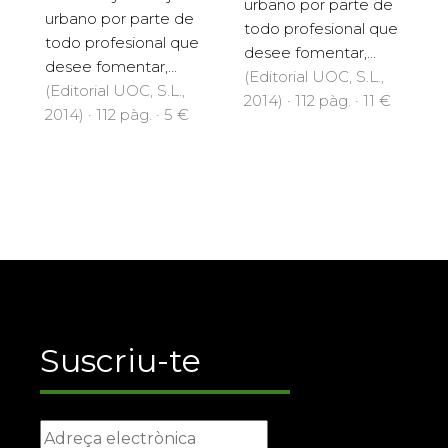
urbano por parte de
urbano por parte de
todo profesional que
todo profesional que
desee fomentar,...
desee fomentar,...
(Editorial UOC, S.L.,
(Editorial UOC, S.L.,
2014) · 112 pàg. · 11 €
2014) · 112 pàg. · 5 €
Suscriu-te