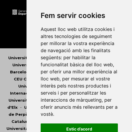
Fem servir cookies
Aquest lloc web utilitza cookies i
altres tecnologies de seguiment
per millorar la vostra experiència
de navegació amb les finalitats
següents:
per habilitar la
Universitat Abat Oliba CEU
•
Universitat d'Alacant
•
funcionalitat bàsica del lloc web
,
Universitat d'Andorra
•
Universitat Autònoma de
per oferir una millor experiència al
Barcelona
•
Universitat de Barcelona
•
Universitat
lloc web
,
per mesurar el vostre
CEU Cardenal Herrera
•
Universitat de Girona
•
interès pels nostres productes i
Universitat de les Illes Balears
•
Universitat
serveis i per personalitzar les
Internacional de Catalunya
•
Universitat Jaume I
•
interaccions de màrqueting
,
per
Universitat de Lleida
•
Universitat Miguel Hernández
oferir anuncis més rellevants per a
d'Elx
•
Universitat Oberta de Catalunya
•
Universitat
vostè
.
de Perpinyà Via Domitia
•
Universitat Politècnica de
Catalunya
•
Universitat Politècnica de València
•
Universitat Pompeu Fabra
•
Universitat Ramon Llull
•
Estic d’acord