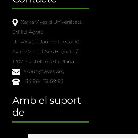
Xarxa Vives d'Universitats
Edifici Àgora
Universitat Jaume I, local 10
Av. de Vicent Sos Baynat, s/n
12071 Castelló de la Plana
e-buc@vives.org
+34 964 72 89 93
Amb el suport
de