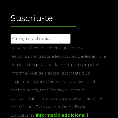
Suscriu-te
La Xarxa Vives d’Universitats, com a
responsable, tractarà les vostres dades amb la
finalitat de gestionar la vostra subscripció i
informar-vos dels actes i activitats que
organitza la Xarxa Vives. Podeu exercir els
drets d’accés, rectificació, supressió,
portabilitat, limitació o oposició al tractament
per mitjans físics o electrònics. Podeu
consultar la
informació addicional i