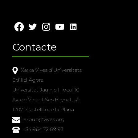
Contacte
Xarxa Vives d'Universitats
Edifici Àgora
Universitat Jaume I, local 10
Av. de Vicent Sos Baynat, s/n
12071 Castelló de la Plana
e-buc@vives.org
+34 964 72 89 93