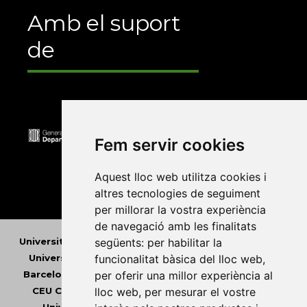
Amb el suport
de
Fem servir cookies
Aquest lloc web utilitza cookies i
altres tecnologies de seguiment
per millorar la vostra experiència
de navegació amb les finalitats
Universitat Abat Oliba CEU
•
Universitat d'Alacant
•
següents:
per habilitar la
Universitat d'Andorra
•
Universitat Autònoma de
funcionalitat bàsica del lloc web
,
Barcelona
•
Universitat de Barcelona
•
Universitat
per oferir una millor experiència al
CEU Cardenal Herrera
•
Universitat de Girona
•
lloc web
,
per mesurar el vostre
Universitat de les Illes Balears
•
Universitat