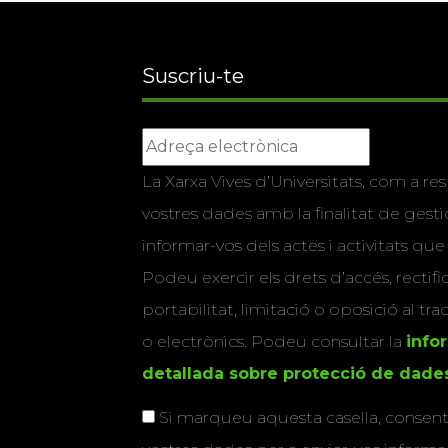
Suscriu-te
La Xarxa Vives d’Universitats, com a res
vostres dades amb la finalitat de gestio
informar-vos dels actes i activitats que
Podeu exercir els drets d’accés, rectifi
portabilitat, limitació o oposició al tr
o electrònics. Podeu consultar la
info
detallada sobre protecció de dade
Si marqueu aquesta casella, consenti