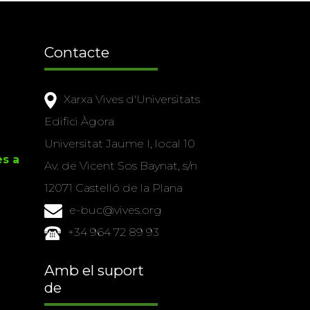
Contacte
Xarxa Vives d'Universitats
Edifici Àgora
Universitat Jaume I, local 10
es a
Av. de Vicent Sos Baynat, s/n
12071 Castelló de la Plana
e-buc@vives.org
+34 964 72 89 93
Amb el suport
de