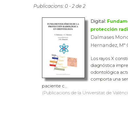
Publicacions: 0 - 2 de 2
Digital:
Fundame
protección rad
Dalmases Monca
Hernandez, Mª
Los rayos X const
diagnóstica impres
odontológica actu
comporta una seri
paciente c...
(Publicacions de la Universitat de València