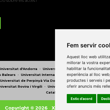
ió sobre els actes i
Fem servir coo
Aquest lloc web utilitz
millorar la vostra expe
habilitar la funcionalit
Universitat d'Andorra
•
Universitat Autònoma de Barcelona
experiència al lloc web
es Balears
•
Universitat Internacional de Catalunya
•
Univers
productes i serveis i p
Universitat de Perpinyà Via Domitia
•
Universitat Politècni
oferir anuncis més rell
niversitat Rovira i Virgili
•
Universitat de Sàsser
•
Universita
Catalunya
Estic d’acord
Decl
Copyright © 2026
-
Xarxa Vives d'Universit