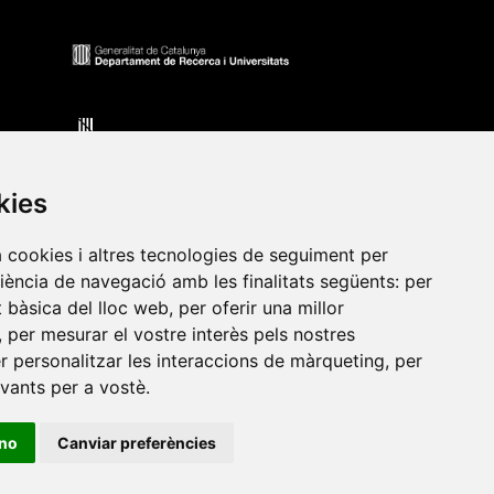
kies
a cookies i altres tecnologies de seguiment per
riència de navegació amb les finalitats següents:
per
at bàsica del lloc web
,
per oferir una millor
•
Universitat de Barcelona
•
Universitat CEU Cardenal
,
per mesurar el vostre interès pels nostres
itat Jaume I
•
Universitat de Lleida
•
Universitat Miguel
er personalitzar les interaccions de màrqueting
,
per
ca de Catalunya
•
Universitat Politècnica de València
•
evants per a vostè
.
t de València
•
Universitat de Vic - Universitat Central de
ino
Canviar preferències
ats