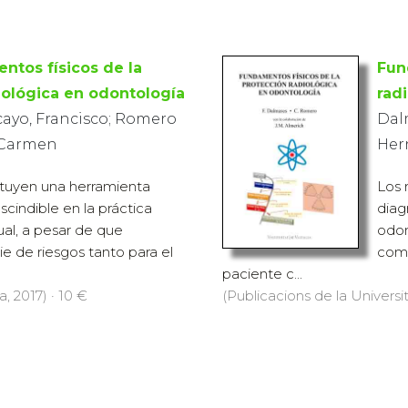
ntos físicos de la
Fun
iológica en odontología
rad
yo, Francisco; Romero
Dal
 Carmen
Her
ituyen una herramienta
Los 
cindible en la práctica
diag
al, a pesar de que
odon
e de riesgos tanto para el
comp
paciente c...
, 2017) · 10 €
(Publicacions de la Universit