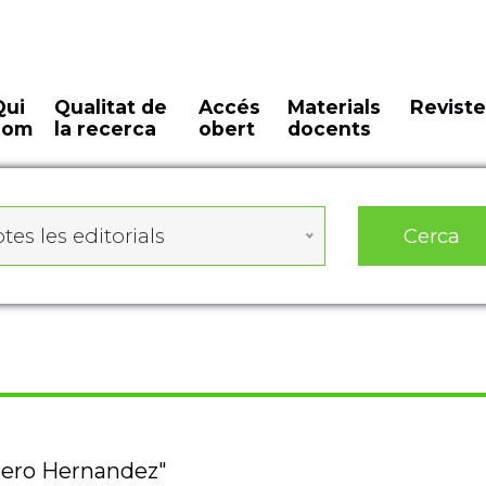
Qui
Qualitat de
Accés
Materials
Reviste
som
la recerca
obert
docents
Cerca
tes les editorials
mero Hernandez"