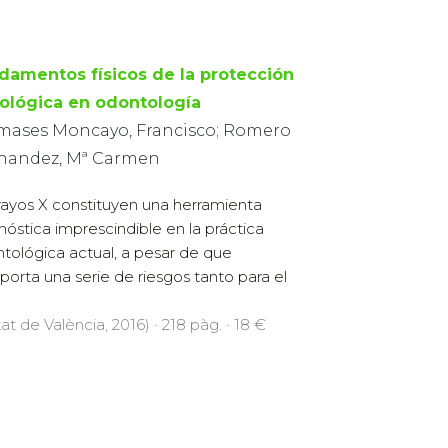
damentos físicos de la protección
iológica en odontología
mases Moncayo, Francisco; Romero
nandez, Mª Carmen
rayos X constituyen una herramienta
nóstica imprescindible en la práctica
tológica actual, a pesar de que
orta una serie de riesgos tanto para el
at de València, 2016) · 218 pàg. · 18 €