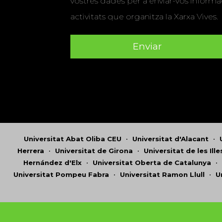
vostres dades per a enviar-vos informac
activitats que organitza la Xarxa Vives.
Universitat Abat Oliba CEU
•
Universitat d'Alacant
•
Herrera
•
Universitat de Girona
•
Universitat de les Ill
Hernández d'Elx
•
Universitat Oberta de Catalunya
•
Universitat Pompeu Fabra
•
Universitat Ramon Llull
•
U