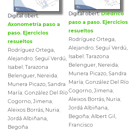
Digital obert:
Diédrico
Digital obert:
paso a paso. Ejercicios
Axonometría paso a
resueltos
paso. Ejercicios
Rodríguez Ortega,
resueltos
Alejandro; Seguí Verdú,
Rodríguez Ortega,
Isabel; Tarazona
Alejandro; Seguí Verdú,
Belenguer, Nereida;
Isabel; Tarazona
Munera Picazo, Sandra
Belenguer, Nereida;
María; González Del Río
Munera Picazo, Sandra
Cogorno, Jimena;
María; González Del Río
Aleixos Borrás, Nuria;
Cogorno, Jimena;
Jordá Albiñana,
Aleixos Borrás, Nuria;
Begoña; Albert Gil,
Jordá Albiñana,
Francisco
Begoña