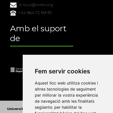
e-buc@vives.org
+34 964 72 89 93
Amb el suport
de
Fem servir cookies
Aquest lloc web utilitza cookies i
altres tecnologies de seguiment
per millorar la vostra experiència
de navegació amb les finalitats
següents:
per habilitar la
Universitat Abat Oliba CEU
•
Universitat d'Alacant
•