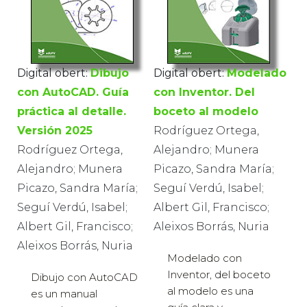
Digital obert:
Dibujo
Digital obert:
Modelado
con AutoCAD. Guía
con Inventor. Del
práctica al detalle.
boceto al modelo
Versión 2025
Rodríguez Ortega,
Rodríguez Ortega,
Alejandro; Munera
Alejandro; Munera
Picazo, Sandra María;
Picazo, Sandra María;
Seguí Verdú, Isabel;
Seguí Verdú, Isabel;
Albert Gil, Francisco;
Albert Gil, Francisco;
Aleixos Borrás, Nuria
Aleixos Borrás, Nuria
Modelado con
Inventor, del boceto
Dibujo con AutoCAD
al modelo es una
es un manual