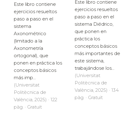
Este libro contiene
Este libro contiene
ejercicios resueltos
ejercicios resueltos
paso a paso en el
paso a paso en el
sistema Diédrico,
sistema
que ponen en
Axonométrico
práctica los
(limitado a la
conceptos básicos
Axonometría
más importantes de
ortogonal), que
este sistema,
ponen en práctica los
trabajándose los...
conceptos básicos
(Universitat
más imp...
Politècnica de
(Universitat
València, 2025) · 134
Politècnica de
pàg. · Gratuït
València, 2025) · 122
pàg. · Gratuït