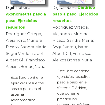
Digital obert:
Digital obert:
Diédrico
Axonometría paso a
paso a paso. Ejercicios
paso. Ejercicios
resueltos
resueltos
Rodríguez Ortega,
Rodríguez Ortega,
Alejandro; Munera
Alejandro; Munera
Picazo, Sandra María;
Picazo, Sandra María;
Seguí Verdú, Isabel;
Seguí Verdú, Isabel;
Albert Gil, Francisco;
Albert Gil, Francisco;
Aleixos Borrás, Nuria
Aleixos Borrás, Nuria
Este libro contiene
ejercicios resueltos
Este libro contiene
paso a paso en el
ejercicios resueltos
sistema Diédrico,
paso a paso en el
que ponen en
sistema
práctica los
Axonométrico
conceptos básicos