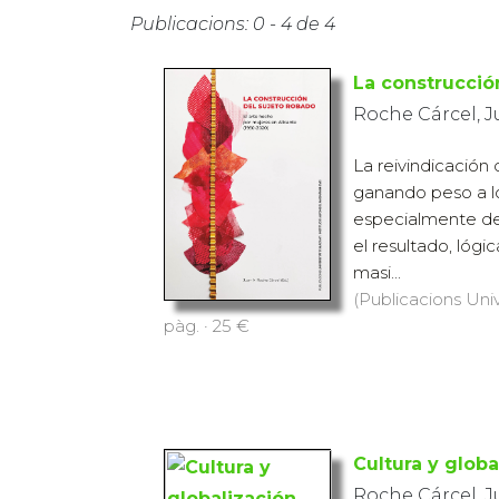
Publicacions: 0 - 4 de 4
La construcció
Roche Cárcel, 
La reivindicación d
ganando peso a lo 
especialmente de
el resultado, lógi
masi...
(Publicacions Univ
pàg. · 25 €
Cultura y globa
Roche Cárcel, J