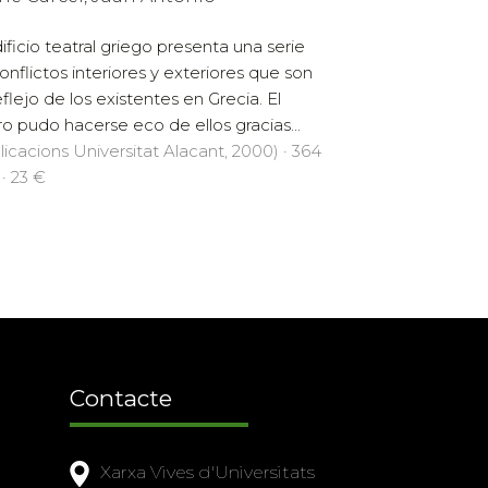
dificio teatral griego presenta una serie
onflictos interiores y exteriores que son
eflejo de los existentes en Grecia. El
ro pudo hacerse eco de ellos gracias...
licacions Universitat Alacant, 2000) · 364
 · 23 €
Contacte
Xarxa Vives d'Universitats