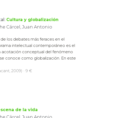
al:
Cultura y globalización
he Cárcel, Juan Antonio
de los debates más feraces en el
rama intelectual contemporáneo es el
a acotación conceptual del fenómeno
se conoce como globalización. En este
acant, 2009) · 9 €
escena de la vida
he Cárcel, Juan Antonio