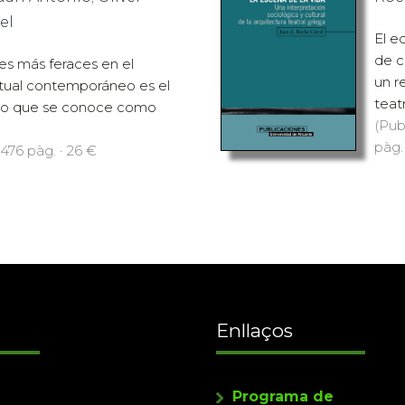
el
El e
de c
es más feraces en el
un r
tual contemporáneo es el
teat
eno que se conoce como
(Pub
pàg.
 476 pàg. · 26 €
Enllaços
Programa de