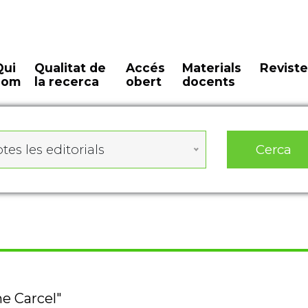
Qui
Qualitat de
Accés
Materials
Reviste
som
la recerca
obert
docents
Cerca
tes les editorials
he Carcel"