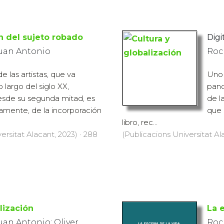
n del sujeto robado
Digit
Juan Antonio
Roc
e las artistas, que va
Uno 
largo del siglo XX,
pano
sde su segunda mitad, es
de l
camente, de la incorporación
que 
libro, rec...
ersitat Alacant, 2023) · 288
(Publicacions Universitat Al
lización
La 
uan Antonio; Oliver
Roc