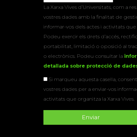
La Xarxa Vives d’Universitats, com a res
vostres dades amb la finalitat de gestio
informar-vos dels actes i activitats que
Podeu exercir els drets d’accés, rectifi
portabilitat, limitació o oposició al tr
o electrònics. Podeu consultar la
info
detallada sobre protecció de dade
Si marqueu aquesta casella, consenti
vostres dades per a enviar-vos informac
activitats que organitza la Xarxa Vives.