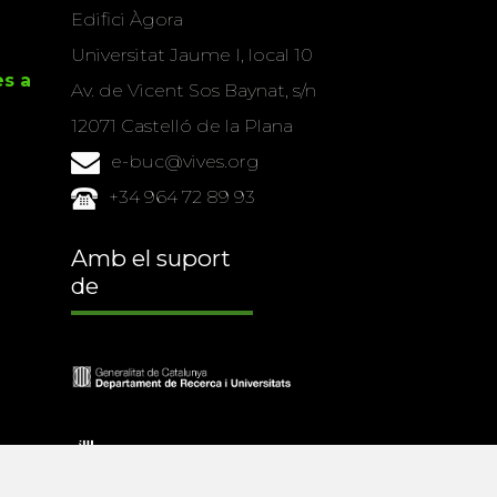
Edifici Àgora
Universitat Jaume I, local 10
es a
Av. de Vicent Sos Baynat, s/n
12071 Castelló de la Plana
e-buc@vives.org
+34 964 72 89 93
Amb el suport
de