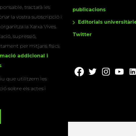
ponsable, tractarà les
publicacions
nar la vostra subscripció i
Editorials universitàri
 organitza la Xarxa Vives.
Twitter
cació, supressió,
actament per mitjans físics
rmació addicional i
s
.
u que utilitzem les
ió sobre els actes i