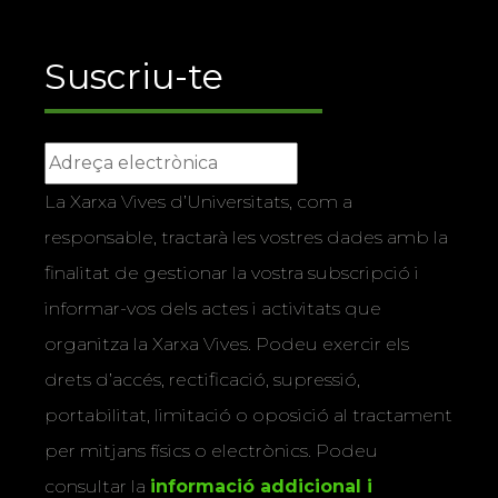
Suscriu-te
La Xarxa Vives d’Universitats, com a
responsable, tractarà les vostres dades amb la
finalitat de gestionar la vostra subscripció i
informar-vos dels actes i activitats que
organitza la Xarxa Vives. Podeu exercir els
drets d’accés, rectificació, supressió,
portabilitat, limitació o oposició al tractament
per mitjans físics o electrònics. Podeu
consultar la
informació addicional i