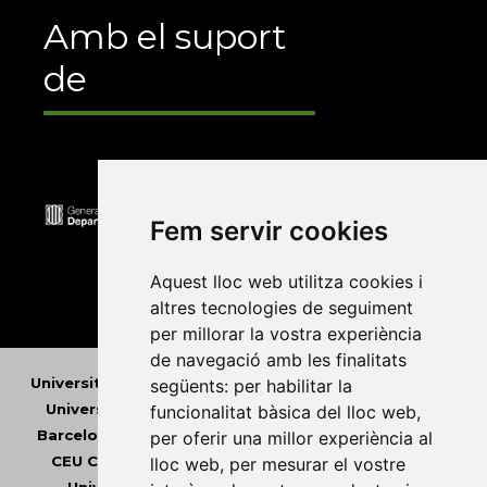
Amb el suport
de
Fem servir cookies
Aquest lloc web utilitza cookies i
altres tecnologies de seguiment
per millorar la vostra experiència
de navegació amb les finalitats
Universitat Abat Oliba CEU
•
Universitat d'Alacant
•
següents:
per habilitar la
Universitat d'Andorra
•
Universitat Autònoma de
funcionalitat bàsica del lloc web
,
Barcelona
•
Universitat de Barcelona
•
Universitat
per oferir una millor experiència al
CEU Cardenal Herrera
•
Universitat de Girona
•
lloc web
,
per mesurar el vostre
Universitat de les Illes Balears
•
Universitat