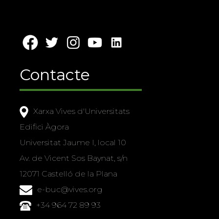
Contacte
Xarxa Vives d'Universitats
Edifici Àgora
Universitat Jaume I, local 10
Av. de Vicent Sos Baynat, s/n
12071 Castelló de la Plana
e-buc@vives.org
+34 964 72 89 93