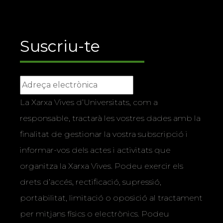
Suscriu-te
La Xarxa Vives d’Universitats, com a
responsable, tractarà les vostres dades amb la
finalitat de gestionar la vostra subscripció i
informar-vos dels actes i activitats que
organitza la Xarxa Vives. Podeu exercir els
drets d’accés, rectificació, supressió,
portabilitat, limitació o oposició al tractament
per mitjans físics o electrònics. Podeu