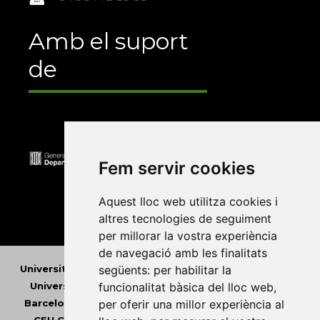
Amb el suport
de
Fem servir cookies
Aquest lloc web utilitza cookies i
altres tecnologies de seguiment
per millorar la vostra experiència
de navegació amb les finalitats
Universitat Abat Oliba CEU
•
Universitat d'Alacant
•
següents:
per habilitar la
Universitat d'Andorra
•
Universitat Autònoma de
funcionalitat bàsica del lloc web
,
Barcelona
•
Universitat de Barcelona
•
Universitat
per oferir una millor experiència al
CEU Cardenal Herrera
•
Universitat de Girona
•