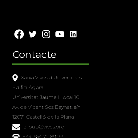
Contacte
Xarxa Vives d'Universitats
Edifici Àgora
Universitat Jaume I, local 10
Av. de Vicent Sos Baynat, s/n
12071 Castelló de la Plana
e-buc@vives.org
+34 964 72 89 93