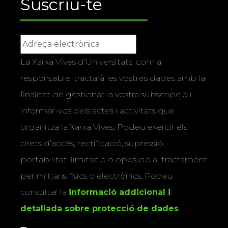
Suscriu-te
La Xarxa Vives d’Universitats, com a
responsable, tractarà les vostres dades amb la
finalitat de gestionar la vostra subscripció i
informar-vos dels actes i activitats que
organitza la Xarxa Vives. Podeu exercir els
drets d’accés, rectificació, supressió,
portabilitat, limitació o oposició al tractament
per mitjans físics o electrònics. Podeu
consultar la
informació addicional i
detallada sobre protecció de dades
.