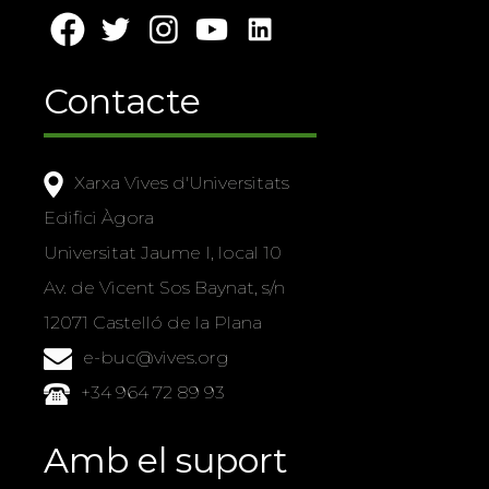
Contacte
Xarxa Vives d'Universitats
Edifici Àgora
Universitat Jaume I, local 10
Av. de Vicent Sos Baynat, s/n
12071 Castelló de la Plana
e-buc@vives.org
+34 964 72 89 93
Amb el suport