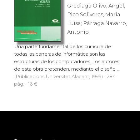
Grediaga Olivo, Ángel;
Rico Soliveres, María
Luisa; Párraga Navarro,
Antonio
Una parte fundamental de los currícula de
todas las carreras de informática son las
estructuras de los computadores. Los autores
de esta obra pretenden, mediante el diseño ...
(Publicacions Universitat Alacant, 1999) · 284
pàg. · 16 €