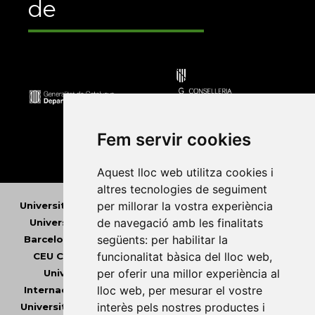
de
Fem servir cookies
Aquest lloc web utilitza cookies i
altres tecnologies de seguiment
per millorar la vostra experiència
Universitat Abat Oliba CEU
•
Universitat d'Alacant
•
de navegació amb les finalitats
Universitat d'Andorra
•
Universitat Autònoma de
següents:
per habilitar la
Barcelona
•
Universitat de Barcelona
•
Universitat
funcionalitat bàsica del lloc web
,
CEU Cardenal Herrera
•
Universitat de Girona
•
per oferir una millor experiència al
Universitat de les Illes Balears
•
Universitat
lloc web
,
per mesurar el vostre
Internacional de Catalunya
•
Universitat Jaume I
•
interès pels nostres productes i
Universitat de Lleida
•
Universitat Miguel Hernández