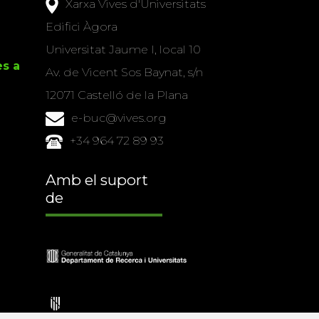
Xarxa Vives d'Universitats
Edifici Àgora
Universitat Jaume I, local 10
es a
Av. de Vicent Sos Baynat, s/n
12071 Castelló de la Plana
e-buc@vives.org
+34 964 72 89 93
Amb el suport
de