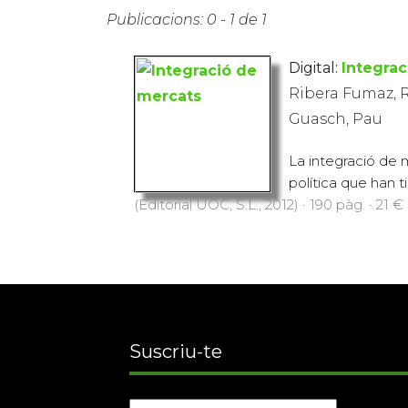
Publicacions: 0 - 1 de 1
Digital:
Integra
Ribera Fumaz, R
Guasch, Pau
La integració de m
política que han ti
(Editorial UOC, S.L., 2012) · 190 pàg. · 21 €
Suscriu-te