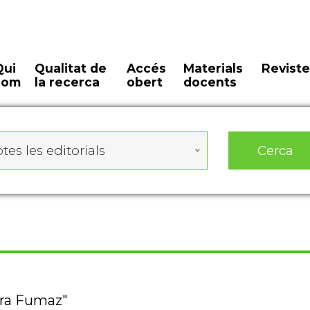
Qui
Qualitat de
Accés
Materials
Reviste
som
la recerca
obert
docents
Cerca
tes les editorials
era Fumaz"