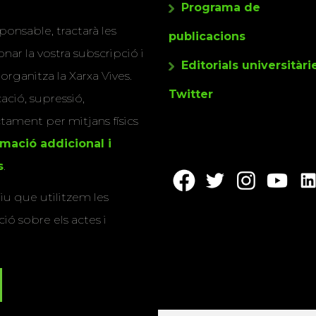
Programa de
ponsable, tractarà les
publicacions
nar la vostra subscripció i
Editorials universitàri
 organitza la Xarxa Vives.
Twitter
cació, supressió,
actament per mitjans físics
rmació addicional i
s
.
u que utilitzem les
ió sobre els actes i