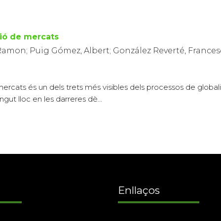
ció de mercats
amon; Puig Gómez, Albert; González Reverté, Frances
ercats és un dels trets més visibles dels processos de global
ngut lloc en les darreres dè...
Enllaços