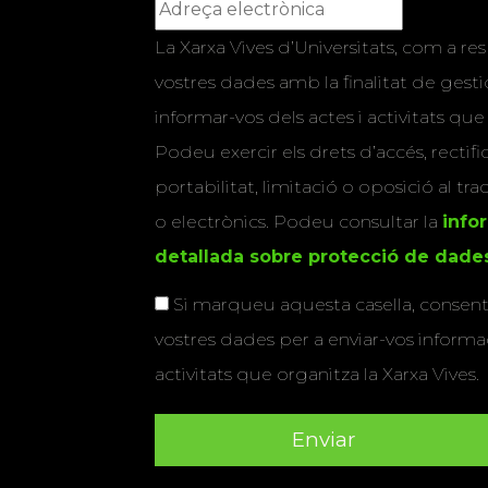
La Xarxa Vives d’Universitats, com a res
vostres dades amb la finalitat de gestio
informar-vos dels actes i activitats que
Podeu exercir els drets d’accés, rectifi
portabilitat, limitació o oposició al tr
o electrònics. Podeu consultar la
info
detallada sobre protecció de dade
Si marqueu aquesta casella, consenti
vostres dades per a enviar-vos informac
activitats que organitza la Xarxa Vives.