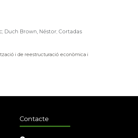
c; Duch Brown, Néstor; Cortadas
ització i de reestructuració econòmica i
Contacte