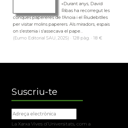
«Durant anys, David
Ribas ha recorregut les
conques papereres de l'Anoia i el Riudebitlles
per visitar molins paperers. Als miradors, espais
on s'estenia i s'assecava el pape...
(Eumo Editorial SAU, 2025) · 128 pàg. · 18 €
Suscriu-te
La Xarxa Vives d’Universitats, com a