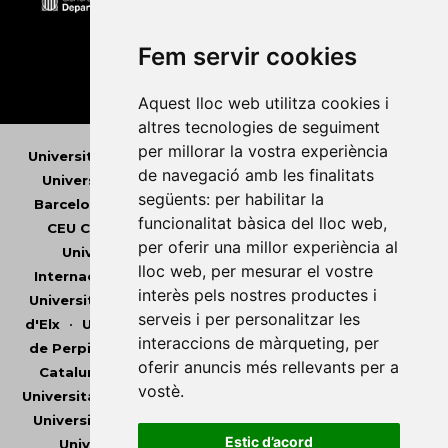
Fem servir cookies
Aquest lloc web utilitza cookies i
altres tecnologies de seguiment
per millorar la vostra experiència
Universitat Abat Oliba CEU
•
Universitat d'Alacant
•
de navegació amb les finalitats
Universitat d'Andorra
•
Universitat Autònoma de
següents:
per habilitar la
Barcelona
•
Universitat de Barcelona
•
Universitat
funcionalitat bàsica del lloc web
,
CEU Cardenal Herrera
•
Universitat de Girona
•
per oferir una millor experiència al
Universitat de les Illes Balears
•
Universitat
lloc web
,
per mesurar el vostre
Internacional de Catalunya
•
Universitat Jaume I
•
interès pels nostres productes i
Universitat de Lleida
•
Universitat Miguel Hernández
serveis i per personalitzar les
d'Elx
•
Universitat Oberta de Catalunya
•
Universitat
interaccions de màrqueting
,
per
de Perpinyà Via Domitia
•
Universitat Politècnica de
oferir anuncis més rellevants per a
Catalunya
•
Universitat Politècnica de València
•
vostè
.
Universitat Pompeu Fabra
•
Universitat Ramon Llull
•
Universitat Rovira i Virgili
•
Universitat de Sàsser
•
Estic d’acord
Universitat de València
•
Universitat de Vic -