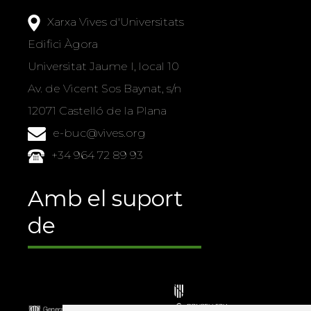
Xarxa Vives d'Universitats
Edifici Àgora
Universitat Jaume I, local 10
Av. de Vicent Sos Baynat, s/n
12071 Castelló de la Plana
e-buc@vives.org
+34 964 72 89 93
Amb el suport
de