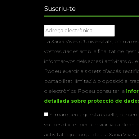
Suscriu-te
La Xarxa Vives d’Universitats, com a res
vostres dades amb la finalitat de gestio
informar-vos dels actes i activitats que
Podeu exercir els drets d’accés, rectifi
portabilitat, limitació o oposició al tr
o electrònics. Podeu consultar la
info
detallada sobre protecció de dade
Si marqueu aquesta casella, consenti
vostres dades per a enviar-vos informac
activitats que organitza la Xarxa Vives.