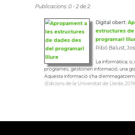
Publicacions: 0 - 2 de 2
Digital obert:
Ap
estructures de
programari lliu
Ribó Balust, Jo
La informàtica, o
programes, gestionen informació, una gra
Aquesta informació s’ha d’emmagatzemar
(Edicions de la Universitat de Lleida, 2019)