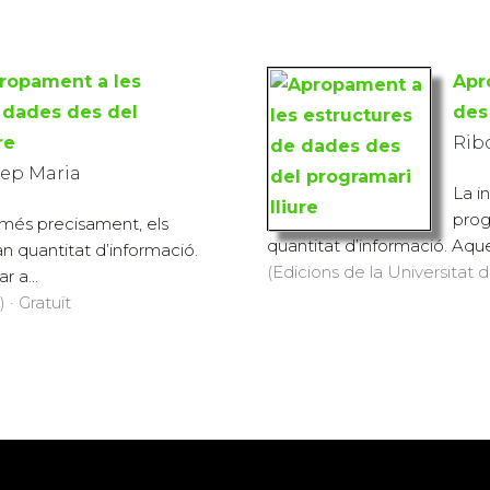
ropament a les
Apr
 dades des del
des
re
Rib
sep Maria
La i
prog
, més precisament, els
quantitat d’informació. Aqu
n quantitat d’informació.
(Edicions de la Universitat de
 a...
 · Gratuït