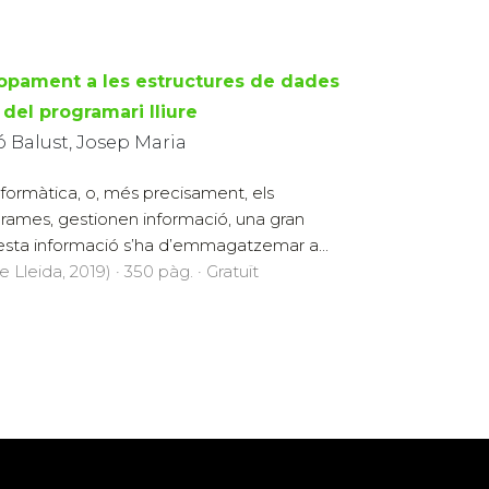
opament a les estructures de dades
 del programari lliure
ó Balust, Josep Maria
nformàtica, o, més precisament, els
rames, gestionen informació, una gran
esta informació s’ha d’emmagatzemar a...
 Lleida, 2019) · 350 pàg. · Gratuït