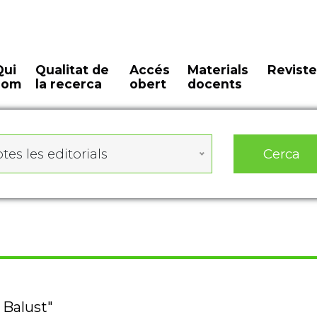
Qui
Qualitat de
Accés
Materials
Reviste
som
la recerca
obert
docents
Cerca
tes les editorials
 Balust"