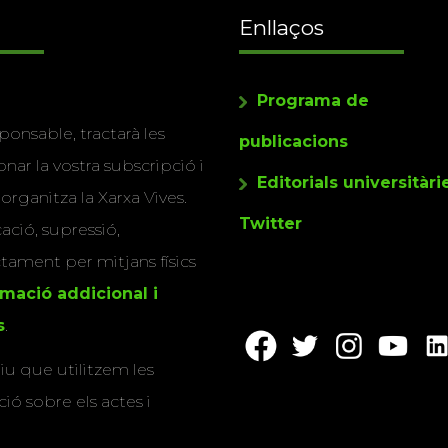
Enllaços
Programa de
ponsable, tractarà les
publicacions
nar la vostra subscripció i
Editorials universitàri
 organitza la Xarxa Vives.
Twitter
cació, supressió,
actament per mitjans físics
rmació addicional i
s
.
u que utilitzem les
ió sobre els actes i