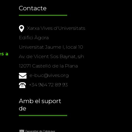
Contacte
Xarxa Vives d'Universitats
Edifici Àgora
Universitat Jaume I, local 10
es a
Av. de Vicent Sos Baynat, s/n
12071 Castelló de la Plana
e-buc@vives.org
+34 964 72 89 93
Amb el suport
de