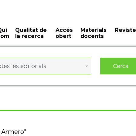
Qui
Qualitat de
Accés
Materials
Reviste
som
la recerca
obert
docents
Cerca
tes les editorials
g Armero"