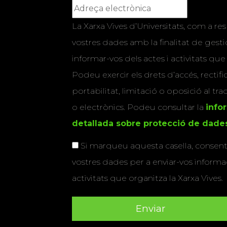
La Xarxa Vives d’Universitats, com a res
vostres dades amb la finalitat de gestio
informar-vos dels actes i activitats que
Podeu exercir els drets d’accés, rectifi
portabilitat, limitació o oposició al tr
o electrònics. Podeu consultar la
info
detallada sobre protecció de dade
Si marqueu aquesta casella, consenti
vostres dades per a enviar-vos informac
activitats que organitza la Xarxa Vives.