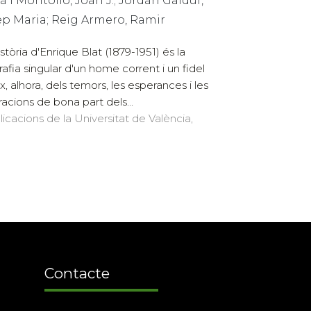
à i Montolío, Joan J.; Jordán Galduf,
ep Maria; Reig Armero, Ramir
istòria d'Enrique Blat (1879-1951) és la
rafia singular d'un home corrent i un fidel
ex, alhora, dels temors, les esperances i les
tracions de bona part dels...
licacions de la Universitat de València,
Contacte