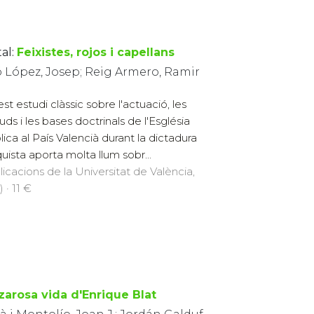
al:
Feixistes, rojos i capellans
ó López, Josep; Reig Armero, Ramir
st estudi clàssic sobre l'actuació, les
uds i les bases doctrinals de l'Església
lica al País Valencià durant la dictadura
quista aporta molta llum sobr...
licacions de la Universitat de València,
 · 11 €
tzarosa vida d'Enrique Blat