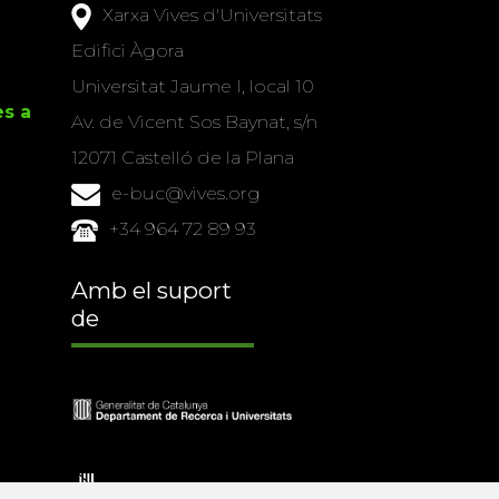
Xarxa Vives d'Universitats
Edifici Àgora
Universitat Jaume I, local 10
es a
Av. de Vicent Sos Baynat, s/n
12071 Castelló de la Plana
e-buc@vives.org
+34 964 72 89 93
Amb el suport
de