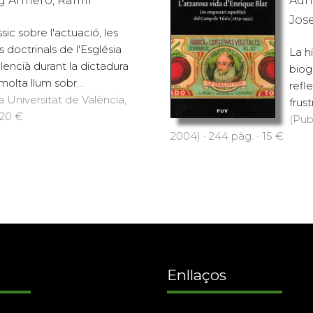
ig Armero, Ramir
Adri
Jos
sic sobre l'actuació, les
s doctrinals de l'Església
La h
alencià durant la dictadura
biog
molta llum sobr...
refl
a Universitat de València,
frus
 20 €
(Pub
2004) · 244 pàg. · 15 €
Enllaços