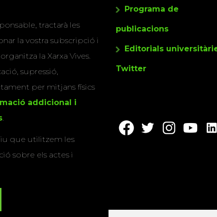
Programa de
ponsable, tractarà les
publicacions
nar la vostra subscripció i
Editorials universitàri
 organitza la Xarxa Vives.
Twitter
cació, supressió,
actament per mitjans físics
rmació addicional i
s
.
u que utilitzem les
ió sobre els actes i