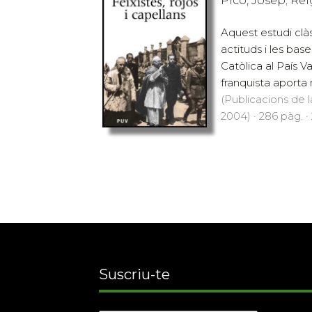
Picó, Josep; Re
Aquest estudi clàs
actituds i les base
Catòlica al País V
franquista aporta 
(Publicacions de l
2004) · 286 pàg. ·
Suscriu-te