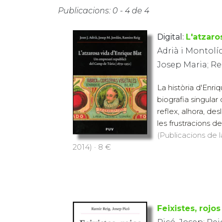
Publicacions: 0 - 4 de 4
Digital:
L'atzaro
Adrià i Montolío
Josep Maria; R
La història d'Enriq
biografia singular
reflex, alhora, de
les frustracions de
(Publicacions de l
2014) · 8 €
Feixistes, rojos