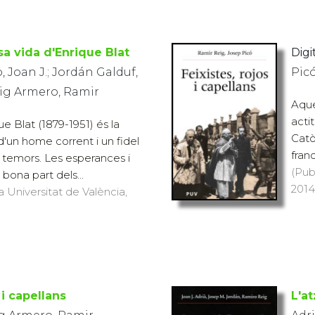
sa vida d'Enrique Blat
Digit
, Joan J.; Jordán Galduf,
Pic
eig Armero, Ramir
Aque
actit
ue Blat (1879-1951) és la
Catò
 d'un home corrent i un fidel
fran
sl temors. Les esperances i
(Pub
 bona part dels...
2014)
a Universitat de València,
 i capellans
L'a