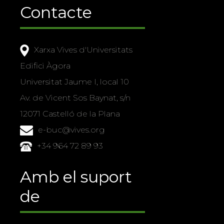
Contacte
Xarxa Vives d'Universitats
Edifici Àgora
Universitat Jaume I, local 10
Av. de Vicent Sos Baynat, s/n
12071 Castelló de la Plana
e-buc@vives.org
+34 964 72 89 93
Amb el suport
de