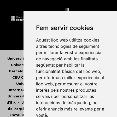
Fem servir cookies
Aquest lloc web utilitza cookies i
altres tecnologies de seguiment
per millorar la vostra experiència
de navegació amb les finalitats
Universitat Abat Oliba CEU
•
Universitat d'Alacant
•
següents:
per habilitar la
Universitat d'Andorra
•
Universitat Autònoma de
funcionalitat bàsica del lloc web
,
Barcelona
•
Universitat de Barcelona
•
Universitat
per oferir una millor experiència al
CEU Cardenal Herrera
•
Universitat de Girona
•
lloc web
,
per mesurar el vostre
Universitat de les Illes Balears
•
Universitat
interès pels nostres productes i
Internacional de Catalunya
•
Universitat Jaume I
•
serveis i per personalitzar les
Universitat de Lleida
•
Universitat Miguel Hernández
interaccions de màrqueting
,
per
d'Elx
•
Universitat Oberta de Catalunya
•
Universitat
oferir anuncis més rellevants per a
de Perpinyà Via Domitia
•
Universitat Politècnica de
vostè
.
Catalunya
•
Universitat Politècnica de València
•