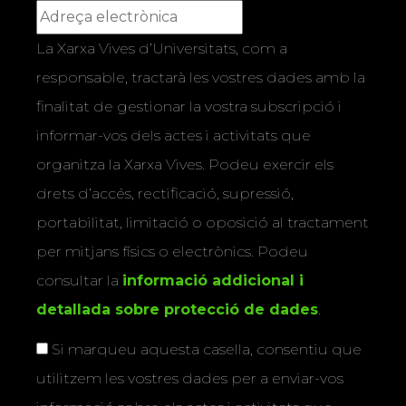
La Xarxa Vives d’Universitats, com a
responsable, tractarà les vostres dades amb la
finalitat de gestionar la vostra subscripció i
informar-vos dels actes i activitats que
organitza la Xarxa Vives. Podeu exercir els
drets d’accés, rectificació, supressió,
portabilitat, limitació o oposició al tractament
per mitjans físics o electrònics. Podeu
consultar la
informació addicional i
detallada sobre protecció de dades
.
Si marqueu aquesta casella, consentiu que
utilitzem les vostres dades per a enviar-vos