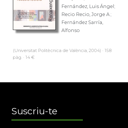
Fernández, Luis Ángel;
Recio Recio, Jorge A.;
Fernández Sarría,
Alfonso
(Universitat Politècnica de València, 2004) · 158
pàg. · 14 €
Suscriu-te