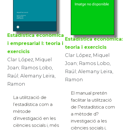
Estadística econòmica
Estadística econòmica:
i empresarial I: teoria i
teoria i exercicis
exercicis
Clar López, Miquel
Clar López, Miquel
Joan; Ramos Lobo,
Joan; Ramos Lobo,
Raúl; Alemany Leira,
Raúl; Alemany Leira,
Ramon
Ramon
El manual pretén
La utilització de
facilitar la utilització
l’estadística com a
de l?estadística com
mètode
a mètode d?
d’investigació en les
investigació a les
ciències socials i, més
ciències socials i,