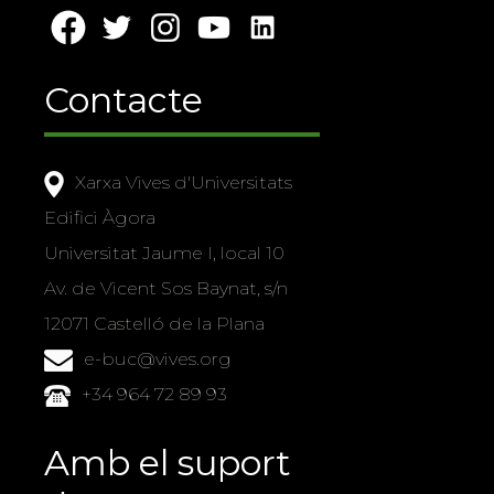
Contacte
Xarxa Vives d'Universitats
Edifici Àgora
Universitat Jaume I, local 10
Av. de Vicent Sos Baynat, s/n
12071 Castelló de la Plana
e-buc@vives.org
+34 964 72 89 93
Amb el suport