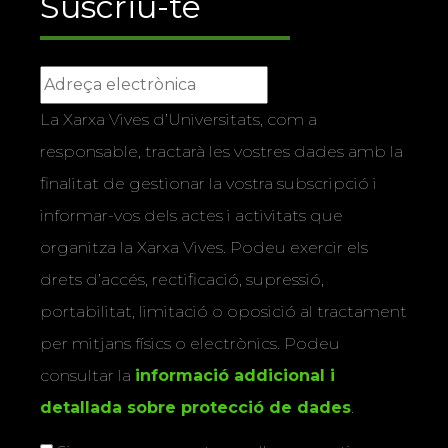
Suscriu-te
La Xarxa Vives d’Universitats, com a
responsable, tractarà les vostres dades amb la
finalitat de gestionar la vostra subscripció i
informar-vos dels actes i activitats que
organitza la Xarxa Vives. Podeu exercir els
drets d’accés, rectificació, supressió,
portabilitat, limitació o oposició al tractament
per mitjans físics o electrònics. Podeu
consultar la
informació addicional i
detallada sobre protecció de dades
.