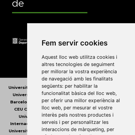
de
Fem servir cookies
Aquest lloc web utilitza cookies i
altres tecnologies de seguiment
per millorar la vostra experiència
de navegació amb les finalitats
següents:
per habilitar la
Universitat Abat Oliba CEU
•
Universitat d'Alacant
•
funcionalitat bàsica del lloc web
,
Universitat d'Andorra
•
Universitat Autònoma de
per oferir una millor experiència al
Barcelona
•
Universitat de Barcelona
•
Universitat
lloc web
,
per mesurar el vostre
CEU Cardenal Herrera
•
Universitat de Girona
•
interès pels nostres productes i
Universitat de les Illes Balears
•
Universitat
serveis i per personalitzar les
Internacional de Catalunya
•
Universitat Jaume I
•
interaccions de màrqueting
,
per
Universitat de Lleida
•
Universitat Miguel Hernández