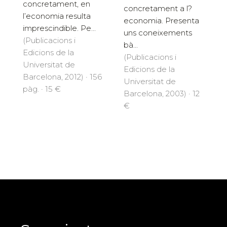
concretament, en
concretament a l?
l’economia resulta
economia. Presenta
imprescindible. Pe...
uns coneixements
(Publicacions i
bà...
Edicions de la
(Publicacions i
Universitat de
Edicions de la
Barcelona, 2012) · 156
Universitat de
pàg. · 15 €
Barcelona, 2003) · 12
€