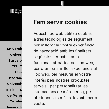
Fem servir cookies
Aquest lloc web utilitza cookies i
altres tecnologies de seguiment
per millorar la vostra experiència
Universitat Abat Oliba CEU
•
Universitat d'Alacant
•
de navegació amb les finalitats
Universitat d'Andorra
•
Universitat Autònoma de
següents:
per habilitar la
Barcelona
•
Universitat de Barcelona
•
Universitat
funcionalitat bàsica del lloc web
,
CEU Cardenal Herrera
•
Universitat de Girona
•
per oferir una millor experiència al
Universitat de les Illes Balears
•
Universitat
lloc web
,
per mesurar el vostre
Internacional de Catalunya
•
Universitat Jaume I
•
interès pels nostres productes i
Universitat de Lleida
•
Universitat Miguel Hernández
serveis i per personalitzar les
d'Elx
•
Universitat Oberta de Catalunya
•
Universitat
interaccions de màrqueting
,
per
de Perpinyà Via Domitia
•
Universitat Politècnica de
oferir anuncis més rellevants per a
Catalunya
•
Universitat Politècnica de València
•
vostè
.
Universitat Pompeu Fabra
•
Universitat Ramon Llull
•