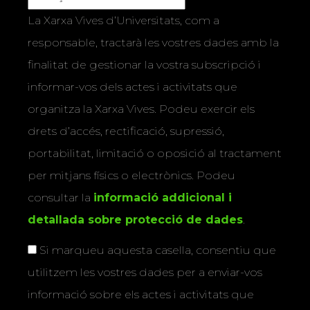
La Xarxa Vives d’Universitats, com a
responsable, tractarà les vostres dades amb la
finalitat de gestionar la vostra subscripció i
informar-vos dels actes i activitats que
organitza la Xarxa Vives. Podeu exercir els
drets d’accés, rectificació, supressió,
portabilitat, limitació o oposició al tractament
per mitjans físics o electrònics. Podeu
consultar la
informació addicional i
detallada sobre protecció de dades
.
Si marqueu aquesta casella, consentiu que
utilitzem les vostres dades per a enviar-vos
informació sobre els actes i activitats que