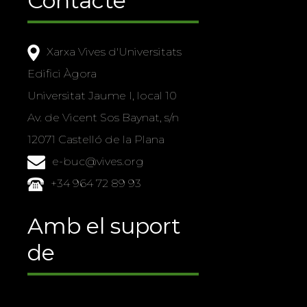
Contacte
Xarxa Vives d'Universitats
Edifici Àgora
Universitat Jaume I, local 10
Av. de Vicent Sos Baynat, s/n
12071 Castelló de la Plana
e-buc@vives.org
+34 964 72 89 93
Amb el suport
de