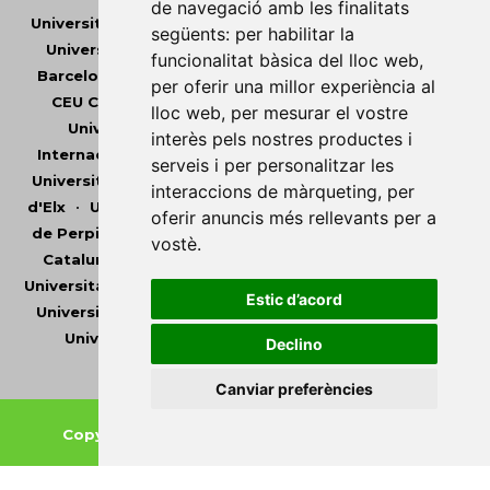
de navegació amb les finalitats
Universitat Abat Oliba CEU
•
Universitat d'Alacant
•
següents:
per habilitar la
Universitat d'Andorra
•
Universitat Autònoma de
funcionalitat bàsica del lloc web
,
Barcelona
•
Universitat de Barcelona
•
Universitat
per oferir una millor experiència al
CEU Cardenal Herrera
•
Universitat de Girona
•
lloc web
,
per mesurar el vostre
Universitat de les Illes Balears
•
Universitat
interès pels nostres productes i
Internacional de Catalunya
•
Universitat Jaume I
•
serveis i per personalitzar les
Universitat de Lleida
•
Universitat Miguel Hernández
interaccions de màrqueting
,
per
d'Elx
•
Universitat Oberta de Catalunya
•
Universitat
oferir anuncis més rellevants per a
de Perpinyà Via Domitia
•
Universitat Politècnica de
vostè
.
Catalunya
•
Universitat Politècnica de València
•
Universitat Pompeu Fabra
•
Universitat Ramon Llull
•
Estic d’acord
Universitat Rovira i Virgili
•
Universitat de Sàsser
•
Universitat de València
•
Universitat de Vic -
Declino
Universitat Central de Catalunya
Canviar preferències
Copyright © 2026
-
Xarxa Vives d'Universitats