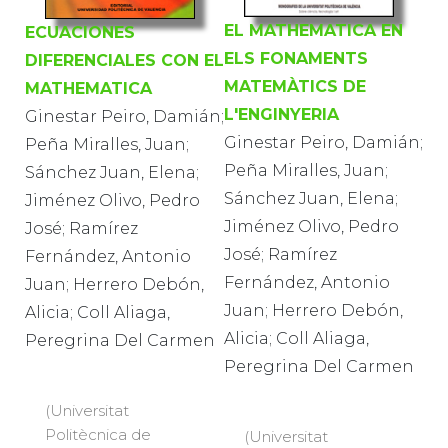
EL MATHEMATICA EN
ECUACIONES
ELS FONAMENTS
DIFERENCIALES CON EL
MATEMÀTICS DE
MATHEMATICA
L'ENGINYERIA
Ginestar Peiro, Damián;
Ginestar Peiro, Damián;
Peña Miralles, Juan;
Peña Miralles, Juan;
Sánchez Juan, Elena;
Sánchez Juan, Elena;
Jiménez Olivo, Pedro
Jiménez Olivo, Pedro
José; Ramírez
José; Ramírez
Fernández, Antonio
Fernández, Antonio
Juan; Herrero Debón,
Juan; Herrero Debón,
Alicia; Coll Aliaga,
Alicia; Coll Aliaga,
Peregrina Del Carmen
Peregrina Del Carmen
(Universitat
Politècnica de
(Universitat