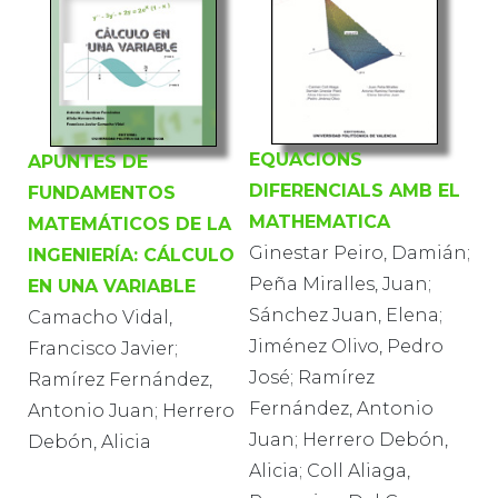
EQUACIONS
APUNTES DE
DIFERENCIALS AMB EL
FUNDAMENTOS
MATHEMATICA
MATEMÁTICOS DE LA
Ginestar Peiro, Damián;
INGENIERÍA: CÁLCULO
Peña Miralles, Juan;
EN UNA VARIABLE
Sánchez Juan, Elena;
Camacho Vidal,
Jiménez Olivo, Pedro
Francisco Javier;
José; Ramírez
Ramírez Fernández,
Fernández, Antonio
Antonio Juan; Herrero
Juan; Herrero Debón,
Debón, Alicia
Alicia; Coll Aliaga,