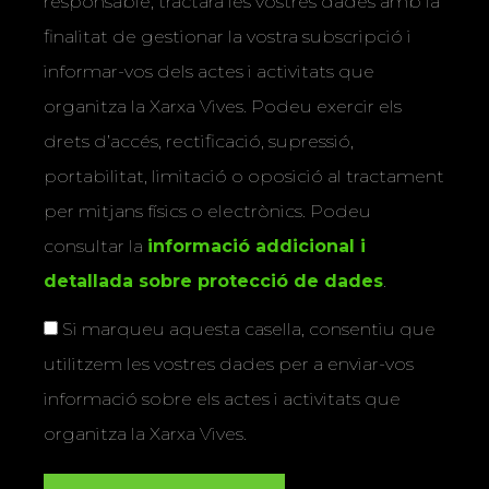
responsable, tractarà les vostres dades amb la
finalitat de gestionar la vostra subscripció i
informar-vos dels actes i activitats que
organitza la Xarxa Vives. Podeu exercir els
drets d’accés, rectificació, supressió,
portabilitat, limitació o oposició al tractament
per mitjans físics o electrònics. Podeu
consultar la
informació addicional i
detallada sobre protecció de dades
.
Si marqueu aquesta casella, consentiu que
utilitzem les vostres dades per a enviar-vos
informació sobre els actes i activitats que
organitza la Xarxa Vives.