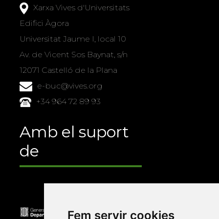
Xarxa Vives d'Universitats
Edifici Àgora
Universitat Jaume I, local 10
Av. de Vicent Sos Baynat, s/n
12071 Castelló de la Plana
e-buc@vives.org
+34 964 72 89 93
Amb el suport
de
Fem servir cookies