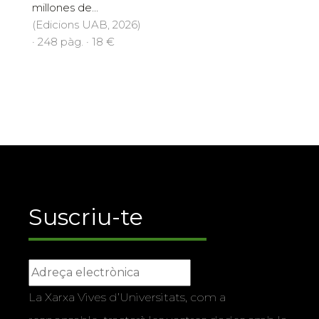
millones de...
(Edicions UAB, 2026)
· 248 pàg. · 18 €
Suscriu-te
La Xarxa Vives d’Universitats, com a