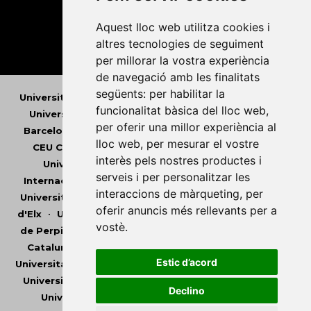
Aquest lloc web utilitza cookies i
altres tecnologies de seguiment
per millorar la vostra experiència
de navegació amb les finalitats
següents:
per habilitar la
Universitat Abat Oliba CEU
•
Universitat d'Alacant
•
funcionalitat bàsica del lloc web
,
Universitat d'Andorra
•
Universitat Autònoma de
per oferir una millor experiència al
Barcelona
•
Universitat de Barcelona
•
Universitat
lloc web
,
per mesurar el vostre
CEU Cardenal Herrera
•
Universitat de Girona
•
interès pels nostres productes i
Universitat de les Illes Balears
•
Universitat
serveis i per personalitzar les
Internacional de Catalunya
•
Universitat Jaume I
•
interaccions de màrqueting
,
per
Universitat de Lleida
•
Universitat Miguel Hernández
oferir anuncis més rellevants per a
d'Elx
•
Universitat Oberta de Catalunya
•
Universitat
vostè
.
de Perpinyà Via Domitia
•
Universitat Politècnica de
Catalunya
•
Universitat Politècnica de València
•
Estic d’acord
Universitat Pompeu Fabra
•
Universitat Ramon Llull
•
Universitat Rovira i Virgili
•
Universitat de Sàsser
•
Declino
Universitat de València
•
Universitat de Vic -