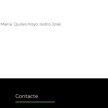
aría; Quiles Hoyo, Isidro José;
Contacte