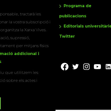
Programa de
ponsable, tractarà les
publicacions
nar la vostra subscripció i
Editorials universitàri
 organitza la Xarxa Vives.
Twitter
cació, supressió,
actament per mitjans físics
rmació addicional i
s
.
u que utilitzem les
ió sobre els actes i