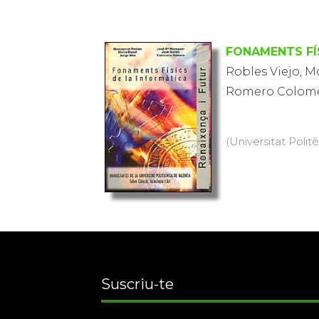
FONAMENTS FÍ
Robles Viejo, M
Romero Colomer,
(Universitat Politè
Suscriu-te