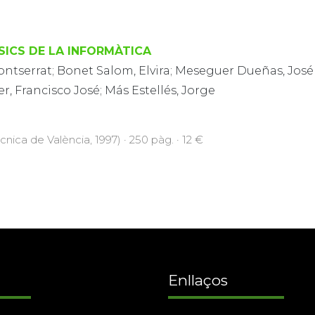
SICS DE LA INFORMÀTICA
ontserrat; Bonet Salom, Elvira; Meseguer Dueñas, José M
 Francisco José; Más Estellés, Jorge
cnica de València, 1997) · 250 pàg. · 12 €
Enllaços