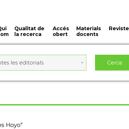
Qui
Qualitat de
Accés
Materials
Reviste
som
la recerca
obert
docents
Cerca
tes les editorials
les Hoyo"