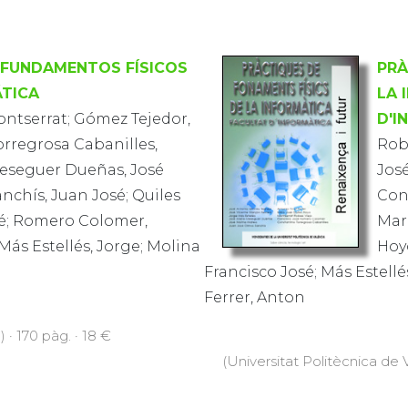
 FUNDAMENTOS FÍSICOS
PRÀ
ÁTICA
LA 
ontserrat; Gómez Tejedor,
D'I
orregrosa Cabanilles,
Robl
eseguer Dueñas, José
José
nchís, Juan José; Quiles
Con
sé; Romero Colomer,
Marí
Más Estellés, Jorge; Molina
Hoy
Francisco José; Más Estellé
Ferrer, Anton
 · 170 pàg. · 18 €
(Universitat Politècnica de V