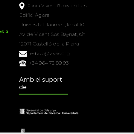
Xarxa Vives d'Universitats
Edifici Àgora
Universitat Jaume I, local 10
es a
Av. de Vicent Sos Baynat, s/n
12071 Castelló de la Plana
e-buc@vives.org
+34 964 72 89 93
Amb el suport
de