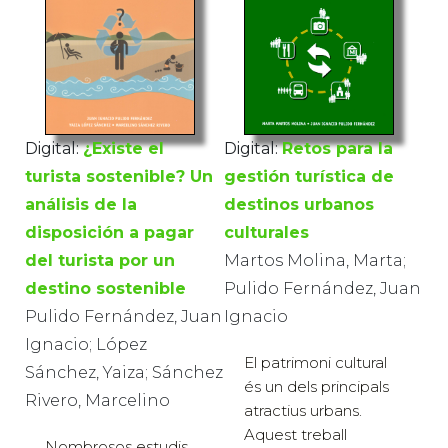
Digital:
Retos para la
Digital:
¿Existe el
gestión turística de
turista sostenible? Un
destinos urbanos
análisis de la
culturales
disposición a pagar
Martos Molina, Marta;
del turista por un
Pulido Fernández, Juan
destino sostenible
Ignacio
Pulido Fernández, Juan
Ignacio; López
El patrimoni cultural
Sánchez, Yaiza; Sánchez
és un dels principals
Rivero, Marcelino
atractius urbans.
Aquest treball
Nombrosos estudis