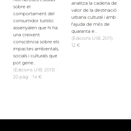
analitza la cadena de
sobre el
valor de la destinació
comportament del
urbana cultural i amb
consumidor turístic
l'ajuda de més de
assenyalen que hi ha
quaranta e...
una creixent
(Edicions UIB, 2011) ·
consciència sobre els
12 €
impactes ambientals,
socials i culturals que
pot gene...
(Edicions UIB, 2013) ·
20 pàg. · 14 €