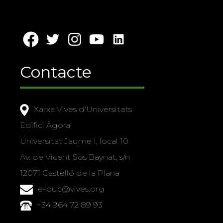
Contacte
Xarxa Vives d'Universitats
Edifici Àgora
Universitat Jaume I, local 10
Av. de Vicent Sos Baynat, s/n
12071 Castelló de la Plana
e-buc@vives.org
+34 964 72 89 93