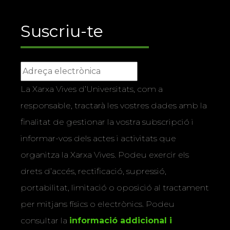
Suscriu-te
La Xarxa Vives d’Universitats, com a
responsable, tractarà les vostres dades amb la
finalitat de gestionar la vostra subscripció i
informar-vos dels actes i activitats que
organitza la Xarxa Vives. Podeu exercir els
drets d’accés, rectificació, supressió,
portabilitat, limitació o oposició al tractament
per mitjans físics o electrònics. Podeu
consultar la
informació addicional i