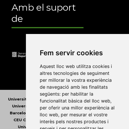
Amb el suport
de
Fem servir cookies
Aquest lloc web utilitza cookies i
altres tecnologies de seguiment
per millorar la vostra experiència
de navegació amb les finalitats
següents:
per habilitar la
Universitat Abat Oliba CEU
•
Universitat d'Alacant
•
funcionalitat bàsica del lloc web
,
Universitat d'Andorra
•
Universitat Autònoma de
per oferir una millor experiència al
Barcelona
•
Universitat de Barcelona
•
Universitat
lloc web
,
per mesurar el vostre
CEU Cardenal Herrera
•
Universitat de Girona
•
interès pels nostres productes i
Universitat de les Illes Balears
•
Universitat
serveis i per personalitzar les