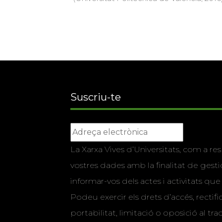
Suscriu-te
La Xarxa Vives d’Universitats, com a res
vostres dades amb la finalitat de gestio
informar-vos dels actes i activitats que
Podeu exercir els drets d’accés, rectifi
portabilitat, limitació o oposició al tr