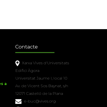
Contacte
Xarxa Vives d'Universitats
Edifici Àgora
Universitat Jaume I, local 10
es a
Av. de Vicent Sos Baynat, s/n
12071 Castelló de la Plana
e-buc@vives.org