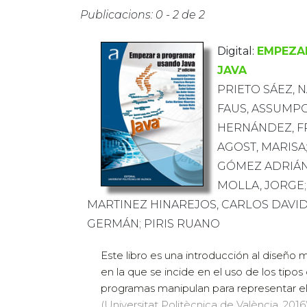
Publicacions: 0 - 2 de 2
Digital:
EMPEZA
JAVA
PRIETO SÁEZ, 
FAUS, ASSUMP
HERNÁNDEZ, F
AGOST, MARISA
GÓMEZ ADRIÁN
MOLLA, JORGE;
MARTINEZ HINAREJOS, CARLOS DAVID
GERMÁN; PIRIS RUANO
Este libro es una introducción al diseñ
en la que se incide en el uso de los tipo
programas manipulan para representar el 
(Universitat Politècnica de València, 2016)