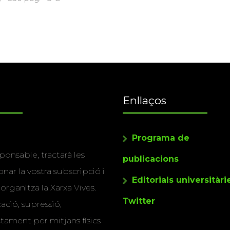
Enllaços
Programa de
ponsable, tractarà les
publicacions
nar la vostra subscripció i
Editorials universitàri
 organitza la Xarxa Vives.
Twitter
cació, supressió,
actament per mitjans físics