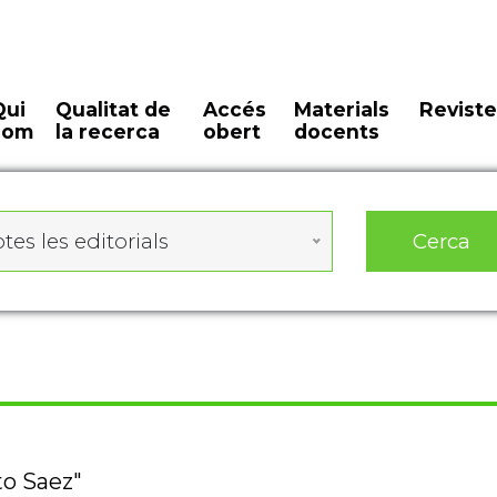
Qui
Qualitat de
Accés
Materials
Reviste
som
la recerca
obert
docents
Cerca
tes les editorials
to Saez"