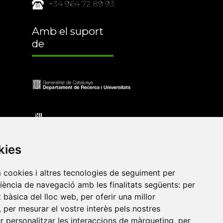
+34 964 72 89 93
Amb el suport
de
kies
a cookies i altres tecnologies de seguiment per
riència de navegació amb les finalitats següents:
per
at bàsica del lloc web
,
per oferir una millor
•
Universitat de Barcelona
•
Universitat CEU Cardenal
,
per mesurar el vostre interès pels nostres
itat Jaume I
•
Universitat de Lleida
•
Universitat Miguel
er personalitzar les interaccions de màrqueting
,
per