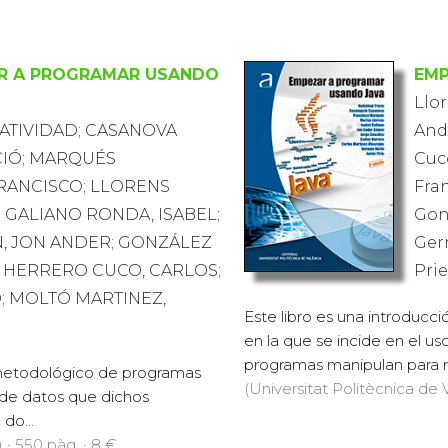
R A PROGRAMAR USANDO
EMP
Llo
NATIVIDAD; CASANOVA
Ande
CIÓ; MARQUÉS
Cuc
RANCISCO; LLORENS
Fra
; GALIANO RONDA, ISABEL;
Gonz
, JON ANDER; GONZÁLEZ
Ger
 HERRERO CUCO, CARLOS;
Prie
; MOLTÓ MARTINEZ,
Este libro es una introduc
en la que se incide en el us
programas manipulan para re
o metodológico de programas
(Universitat Politècnica de V
s de datos que dichos
do...
 · 550 pàg. · 8 €