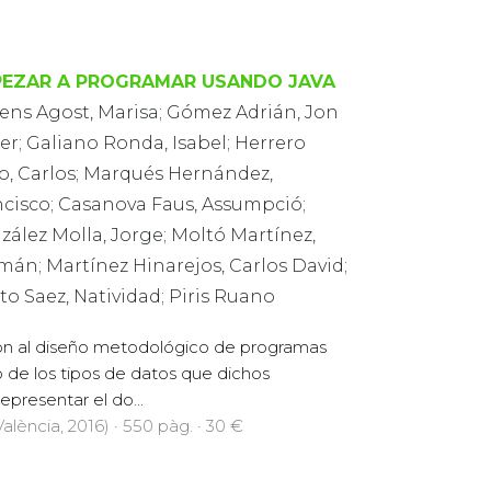
EZAR A PROGRAMAR USANDO JAVA
rens Agost, Marisa; Gómez Adrián, Jon
r; Galiano Ronda, Isabel; Herrero
o, Carlos; Marqués Hernández,
ncisco; Casanova Faus, Assumpció;
ález Molla, Jorge; Moltó Martínez,
mán; Martínez Hinarejos, Carlos David;
to Saez, Natividad; Piris Ruano
ción al diseño metodológico de programas
o de los tipos de datos que dichos
presentar el do...
alència, 2016) · 550 pàg. · 30 €