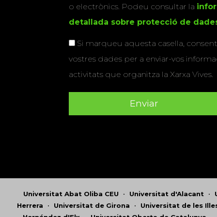
o electrònics. Podeu consultar la
info
detallada sobre protecció de dade
Si marqueu aquesta casella, consenti
vostres dades per a enviar-vos informac
activitats que organitza la Xarxa Vives.
Universitat Abat Oliba CEU
•
Universitat d'Alacant
•
Herrera
•
Universitat de Girona
•
Universitat de les Ill