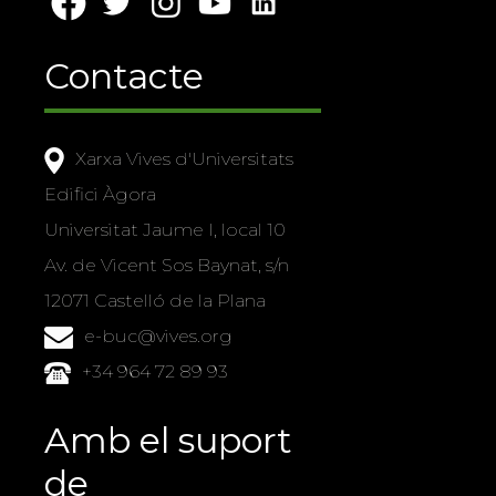
Contacte
Xarxa Vives d'Universitats
Edifici Àgora
Universitat Jaume I, local 10
Av. de Vicent Sos Baynat, s/n
12071 Castelló de la Plana
e-buc@vives.org
+34 964 72 89 93
Amb el suport
de