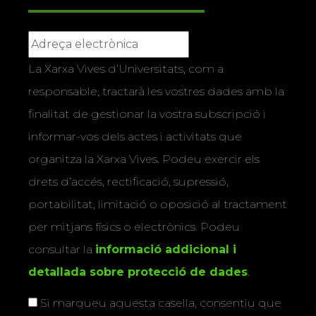
La Xarxa Vives d’Universitats, com a
responsable, tractarà les vostres dades amb la
finalitat de gestionar la vostra subscripció i
informar-vos dels actes i activitats que
organitza la Xarxa Vives. Podeu exercir els
drets d’accés, rectificació, supressió,
portabilitat, limitació o oposició al tractament
per mitjans físics o electrònics. Podeu
consultar la
informació addicional i
detallada sobre protecció de dades
.
Si marqueu aquesta casella, consentiu que