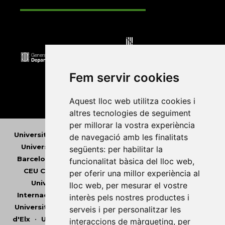
Fem servir cookies
Aquest lloc web utilitza cookies i
altres tecnologies de seguiment
per millorar la vostra experiència
Universitat Abat Oliba CEU
•
Universitat d'Alacant
•
de navegació amb les finalitats
Universitat d'Andorra
•
Universitat Autònoma de
següents:
per habilitar la
Barcelona
•
Universitat de Barcelona
•
Universitat
funcionalitat bàsica del lloc web
,
CEU Cardenal Herrera
•
Universitat de Girona
•
per oferir una millor experiència al
Universitat de les Illes Balears
•
Universitat
lloc web
,
per mesurar el vostre
Internacional de Catalunya
•
Universitat Jaume I
•
interès pels nostres productes i
Universitat de Lleida
•
Universitat Miguel Hernández
serveis i per personalitzar les
d'Elx
•
Universitat Oberta de Catalunya
•
Universitat
interaccions de màrqueting
,
per