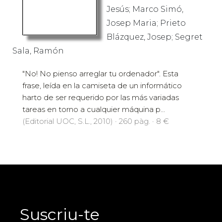
Jesús; Marco Simó,
Josep Maria; Prieto
Blázquez, Josep; Segret
Sala, Ramón
"No! No pienso arreglar tu ordenador". Esta
frase, leída en la camiseta de un informático
harto de ser requerido por las más variadas
tareas en torno a cualquier máquina p...
(Editorial UOC, S.L., 2010) · 260 pàg. · 8 €
Suscriu-te