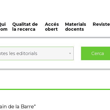
Qui
Qualitat de
Accés
Materials
Reviste
som
la recerca
obert
docents
Cerca
tes les editorials
ain de la Barre"