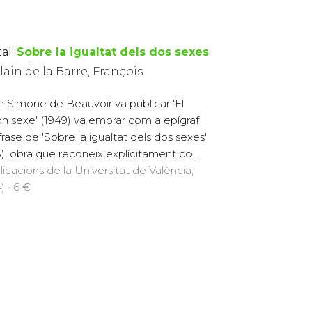
al:
Sobre la igualtat dels dos sexes
ain de la Barre, François
 Simone de Beauvoir va publicar 'El
n sexe' (1949) va emprar com a epígraf
frase de 'Sobre la igualtat dels dos sexes'
3), obra que reconeix explícitament co...
licacions de la Universitat de València,
) · 6 €