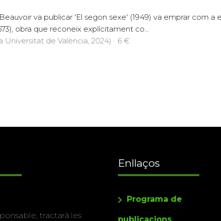
auvoir va publicar 'El segon sexe' (1949) va emprar com a epí
673), obra que reconeix explícitament co...
a Universitat de València, 2024) · 6 €
Enllaços
Programa de
ponsable, tractarà les
publicacions