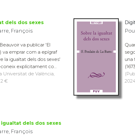
at dels dos sexes
Digit
arre, François
Poul
auvoir va publicar 'El
Quan
) va emprar com a epígraf
sego
e la igualtat dels dos sexes'
una 
econeix explícitament co...
(167
a Universitat de València,
(Pub
12 €
2024
 igualtat dels dos sexes
arre, François