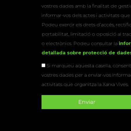
vostres dades amb la finalitat de gestio
informar-vos dels actes i activitats que
Podeu exercir els drets d’accés, rectifi
portabilitat, limitació o oposició al tr
o electrònics. Podeu consultar la
info
detallada sobre protecció de dade
Si marqueu aquesta casella, consenti
vostres dades per a enviar-vos informac
activitats que organitza la Xarxa Vives.