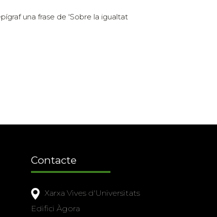
graf una frase de 'Sobre la igualtat
Contacte
Xarxa Vives d'Universitats
Edifici Àgora