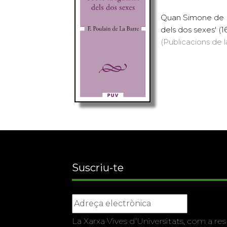
Quan Simone de Be
dels dos sexes' (1
(Publicacions de l
Suscriu-te
La Xarxa Vives d’Universitats, com a res