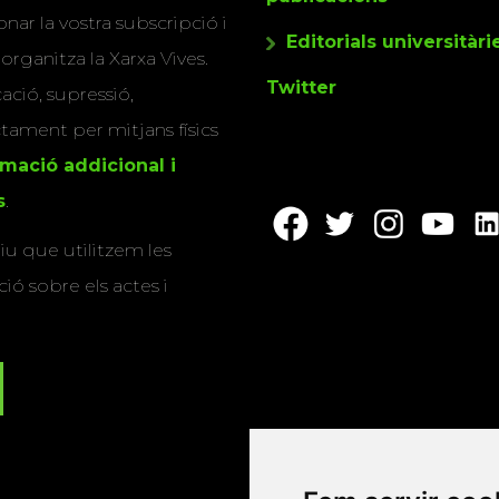
nar la vostra subscripció i
Editorials universitàri
 organitza la Xarxa Vives.
Twitter
cació, supressió,
actament per mitjans físics
rmació addicional i
s
.
u que utilitzem les
ió sobre els actes i