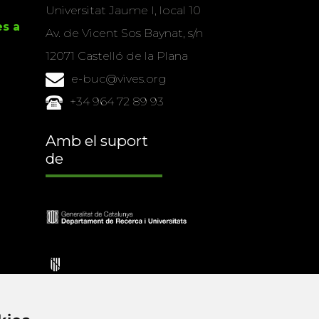
Universitat Jaume I, local 10
es a
Av. de Vicent Sos Baynat, s/n
12071 Castelló de la Plana
e-buc@vives.org
+34 964 72 89 93
Amb el suport
de