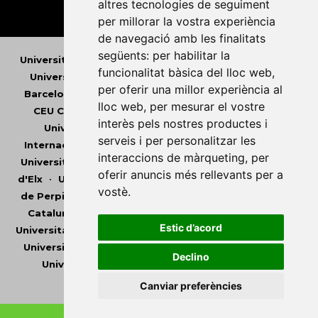
altres tecnologies de seguiment
per millorar la vostra experiència
de navegació amb les finalitats
següents:
per habilitar la
Universitat Abat Oliba CEU
•
Universitat d'Alacant
•
funcionalitat bàsica del lloc web
,
Universitat d'Andorra
•
Universitat Autònoma de
per oferir una millor experiència al
Barcelona
•
Universitat de Barcelona
•
Universitat
lloc web
,
per mesurar el vostre
CEU Cardenal Herrera
•
Universitat de Girona
•
interès pels nostres productes i
Universitat de les Illes Balears
•
Universitat
serveis i per personalitzar les
Internacional de Catalunya
•
Universitat Jaume I
•
interaccions de màrqueting
,
per
Universitat de Lleida
•
Universitat Miguel Hernández
oferir anuncis més rellevants per a
d'Elx
•
Universitat Oberta de Catalunya
•
Universitat
vostè
.
de Perpinyà Via Domitia
•
Universitat Politècnica de
Catalunya
•
Universitat Politècnica de València
•
Estic d’acord
Universitat Pompeu Fabra
•
Universitat Ramon Llull
•
Universitat Rovira i Virgili
•
Universitat de Sàsser
•
Declino
Universitat de València
•
Universitat de Vic -
Universitat Central de Catalunya
Canviar preferències