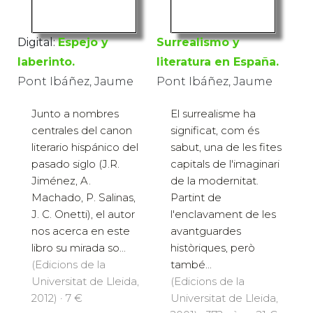
Digital:
Espejo y
Surrealismo y
laberinto.
literatura en España.
Pont Ibáñez, Jaume
Pont Ibáñez, Jaume
Junto a nombres
El surrealisme ha
centrales del canon
significat, com és
literario hispánico del
sabut, una de les fites
pasado siglo (J.R.
capitals de l'imaginari
Jiménez, A.
de la modernitat.
Machado, P. Salinas,
Partint de
J. C. Onetti), el autor
l'enclavament de les
nos acerca en este
avantguardes
libro su mirada so...
històriques, però
(Edicions de la
també...
Universitat de Lleida,
(Edicions de la
2012) · 7 €
Universitat de Lleida,