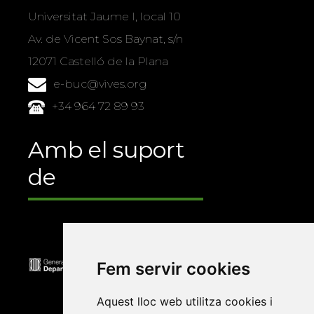
Universitat Jaume I, local 10
Av. de Vicent Sos Baynat, s/n
12071 Castelló de la Plana
e-buc@vives.org
+34 964 72 89 93
Amb el suport
de
Fem servir cookies
Aquest lloc web utilitza cookies i