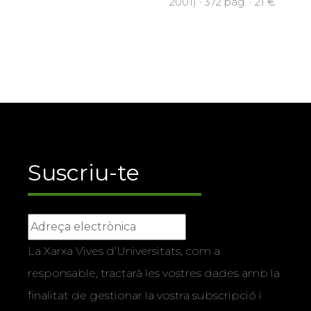
2001) · 372 pàg. · 21 €
Suscriu-te
La Xarxa Vives d’Universitats, com a
responsable, tractarà les vostres dades amb la
finalitat de gestionar la vostra subscripció i