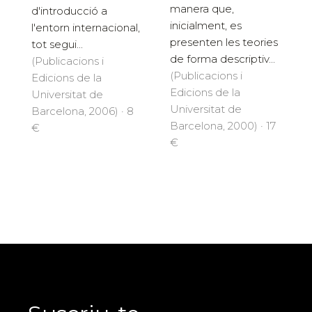
manera que,
d'introducció a
inicialment, es
l'entorn internacional,
presenten les teories
tot segui...
de forma descriptiv...
(Publicacions i
(Publicacions i
Edicions de la
Edicions de la
Universitat de
Universitat de
Barcelona, 2006) · 8
Barcelona, 2000) · 17
€
€