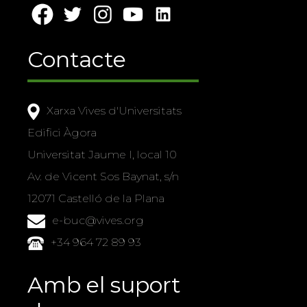
Contacte
Xarxa Vives d'Universitats
Edifici Àgora
Universitat Jaume I, local 10
Av. de Vicent Sos Baynat, s/n
12071 Castelló de la Plana
e-buc@vives.org
+34 964 72 89 93
Amb el suport