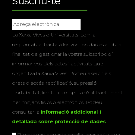
Suscriu-te
La Xarxa Vives d’Universitats, com a
responsable, tractarà les vostres dades amb la
finalitat de gestionar la vostra subscripció i
informar-vos dels actes i activitats que
organitza la Xarxa Vives. Podeu exercir els
drets d’accés, rectificació, supressió,
portabilitat, limitació o oposició al tractament
per mitjans físics o electrònics. Podeu
consultar la
informació addicional i
detallada sobre protecció de dades
.
Si marqueu aquesta casella, consentiu que