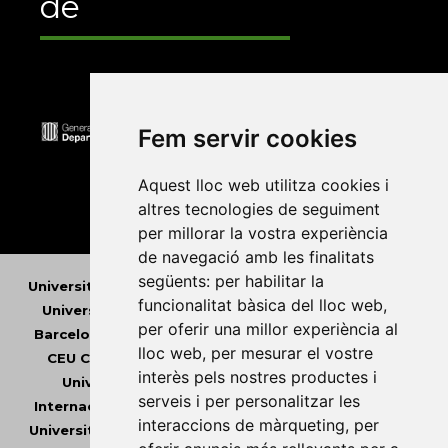
de
Fem servir cookies
Aquest lloc web utilitza cookies i
altres tecnologies de seguiment
per millorar la vostra experiència
de navegació amb les finalitats
següents:
per habilitar la
Universitat Abat Oliba CEU
•
Universitat d'Alacant
•
funcionalitat bàsica del lloc web
,
Universitat d'Andorra
•
Universitat Autònoma de
per oferir una millor experiència al
Barcelona
•
Universitat de Barcelona
•
Universitat
lloc web
,
per mesurar el vostre
CEU Cardenal Herrera
•
Universitat de Girona
•
interès pels nostres productes i
Universitat de les Illes Balears
•
Universitat
serveis i per personalitzar les
Internacional de Catalunya
•
Universitat Jaume I
•
interaccions de màrqueting
,
per
Universitat de Lleida
•
Universitat Miguel Hernández