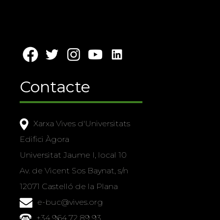
Contacte
Xarxa Vives d'Universitats
Edifici Àgora
Universitat Jaume I, local 10
Av. de Vicent Sos Baynat, s/n
12071 Castelló de la Plana
e-buc@vives.org
+34 964 72 89 93