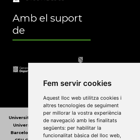
Amb el suport
de
Fem servir cookies
Aquest lloc web utilitza cookies i
altres tecnologies de seguiment
per millorar la vostra experiència
Universitat Abat Oliba CEU
•
Universitat d'Alacant
•
de navegació amb les finalitats
Universitat d'Andorra
•
Universitat Autònoma de
següents:
per habilitar la
Barcelona
•
Universitat de Barcelona
•
Universitat
funcionalitat bàsica del lloc web
,
CEU Cardenal Herrera
•
Universitat de Girona
•