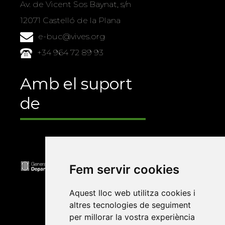
Av. de Vicent Sos Baynat, s/n
12071 Castelló de la Plana
e-buc@vives.org
+34 964 72 89 93
Amb el suport
de
Fem servir cookies
Aquest lloc web utilitza cookies i
altres tecnologies de seguiment
per millorar la vostra experiència