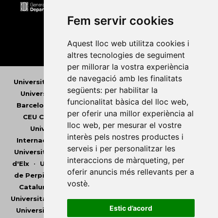
Fem servir cookies
Aquest lloc web utilitza cookies i
altres tecnologies de seguiment
per millorar la vostra experiència
de navegació amb les finalitats
Universitat Abat Oliba CEU
•
Universitat d'Alacant
•
següents:
per habilitar la
Universitat d'Andorra
•
Universitat Autònoma de
funcionalitat bàsica del lloc web
,
Barcelona
•
Universitat de Barcelona
•
Universitat
per oferir una millor experiència al
CEU Cardenal Herrera
•
Universitat de Girona
•
lloc web
,
per mesurar el vostre
Universitat de les Illes Balears
•
Universitat
interès pels nostres productes i
Internacional de Catalunya
•
Universitat Jaume I
•
serveis i per personalitzar les
Universitat de Lleida
•
Universitat Miguel Hernández
interaccions de màrqueting
,
per
d'Elx
•
Universitat Oberta de Catalunya
•
Universitat
oferir anuncis més rellevants per a
de Perpinyà Via Domitia
•
Universitat Politècnica de
vostè
.
Catalunya
•
Universitat Politècnica de València
•
Universitat Pompeu Fabra
•
Universitat Ramon Llull
•
Estic d’acord
Universitat Rovira i Virgili
•
Universitat de Sàsser
•