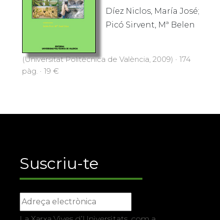
Díez Niclos, María José;
Picó Sirvent, Mª Belen
(Universitat Politècnica de València, 2009) · 174
pàg. · 19 €
Suscriu-te
La Xarxa Vives d’Universitats, com a