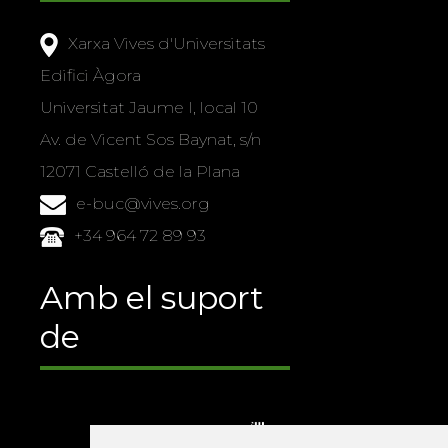
Xarxa Vives d'Universitats
Edifici Àgora
Universitat Jaume I, local 10
Av. de Vicent Sos Baynat, s/n
12071 Castelló de la Plana
e-buc@vives.org
+34 964 72 89 93
Amb el suport
de