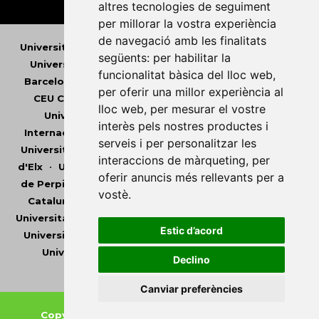
altres tecnologies de seguiment
per millorar la vostra experiència
de navegació amb les finalitats
Universitat Abat Oliba CEU
•
Universitat d'Alacant
•
següents:
per habilitar la
Universitat d'Andorra
•
Universitat Autònoma de
funcionalitat bàsica del lloc web
,
Barcelona
•
Universitat de Barcelona
•
Universitat
per oferir una millor experiència al
CEU Cardenal Herrera
•
Universitat de Girona
•
lloc web
,
per mesurar el vostre
Universitat de les Illes Balears
•
Universitat
interès pels nostres productes i
Internacional de Catalunya
•
Universitat Jaume I
•
serveis i per personalitzar les
Universitat de Lleida
•
Universitat Miguel Hernández
interaccions de màrqueting
,
per
d'Elx
•
Universitat Oberta de Catalunya
•
Universitat
oferir anuncis més rellevants per a
de Perpinyà Via Domitia
•
Universitat Politècnica de
vostè
.
Catalunya
•
Universitat Politècnica de València
•
Universitat Pompeu Fabra
•
Universitat Ramon Llull
•
Estic d’acord
Universitat Rovira i Virgili
•
Universitat de Sàsser
•
Universitat de València
•
Universitat de Vic -
Declino
Universitat Central de Catalunya
Canviar preferències
Copyright © 2026
-
Xarxa Vives d'Universitats