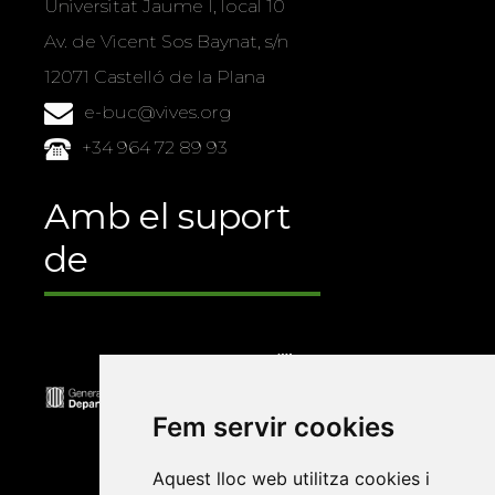
Universitat Jaume I, local 10
Av. de Vicent Sos Baynat, s/n
12071 Castelló de la Plana
e-buc@vives.org
+34 964 72 89 93
Amb el suport
de
Fem servir cookies
Aquest lloc web utilitza cookies i