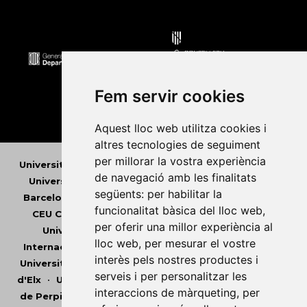
Fem servir cookies
Aquest lloc web utilitza cookies i
altres tecnologies de seguiment
per millorar la vostra experiència
Universitat Abat Oliba CEU
•
Universitat d'Alacant
•
de navegació amb les finalitats
Universitat d'Andorra
•
Universitat Autònoma de
següents:
per habilitar la
Barcelona
•
Universitat de Barcelona
•
Universitat
funcionalitat bàsica del lloc web
,
CEU Cardenal Herrera
•
Universitat de Girona
•
per oferir una millor experiència al
Universitat de les Illes Balears
•
Universitat
lloc web
,
per mesurar el vostre
Internacional de Catalunya
•
Universitat Jaume I
•
interès pels nostres productes i
Universitat de Lleida
•
Universitat Miguel Hernández
serveis i per personalitzar les
d'Elx
•
Universitat Oberta de Catalunya
•
Universitat
interaccions de màrqueting
,
per
de Perpinyà Via Domitia
•
Universitat Politècnica de