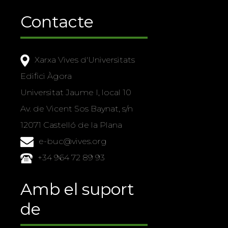
Contacte
Xarxa Vives d'Universitats
Edifici Àgora
Universitat Jaume I, local 10
Av. de Vicent Sos Baynat, s/n
12071 Castelló de la Plana
e-buc@vives.org
+34 964 72 89 93
Amb el suport
de