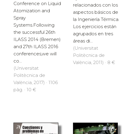
Conference on Liquid
relacionados con los
Atomization and
aspectos básicos de
Spray
la Ingeniería Térmica.
Systems.Following
Los ejercicios están
the successful 26th
agrupados en tres
ILASS 2014 (Bremen)
áreas di...
and 27th ILASS 2016
(Universitat
conferences,we will
Politècnica de
co...
València, 2011) · 8 €
(Universitat
Politècnica de
València, 2017) · 1106
pàg. · 10 €