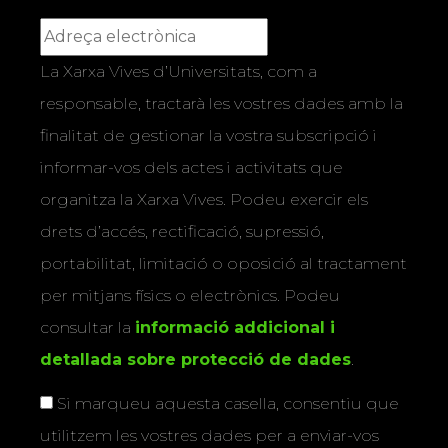
La Xarxa Vives d’Universitats, com a
responsable, tractarà les vostres dades amb la
finalitat de gestionar la vostra subscripció i
informar-vos dels actes i activitats que
organitza la Xarxa Vives. Podeu exercir els
drets d’accés, rectificació, supressió,
portabilitat, limitació o oposició al tractament
per mitjans físics o electrònics. Podeu
consultar la
informació addicional i
detallada sobre protecció de dades
.
Si marqueu aquesta casella, consentiu que
utilitzem les vostres dades per a enviar-vos