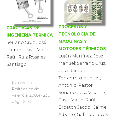
PROCESOS Y
PRÁCTICAS DE
TECNOLOGÍA DE
INGENIERÍA TÉRMICA
MÁQUINAS Y
Serrano Cruz, José
MOTORES TÉRMICOS
Ramón; Payri Marín,
Luján Martínez, José
Raúl; Ruiz Rosales,
Manuel; Serrano Cruz,
Santiago
José Ramón;
Torregrosa Huguet,
(Universitat
Antonio; Pastor
Politècnica de
Soriano, José Vicente;
València, 2003) · 236
Payri Marín, Raúl;
pàg. · 21 €
Broatch Jacobi, Jaime
Alberto; Galindo Lucas,