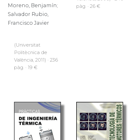
Moreno, Benjamín;
pàg. · 26 €
Salvador Rubio,
Francisco Javier
(Universitat
Politècnica de
València, 2011) · 236
pàg. · 19 €