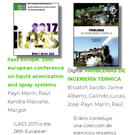
Ilass Europe. 28th
european conference
Digital:
PROBLEMAS DE
on liquid atomization
INGENIERÍA TERMICA
and spray systems
Broatch Jacobi, Jaime
Payri Marín, Raúl;
Alberto; Galindo Lucas,
Xandra Marcelle,
José; Payri Marín, Raúl
Margot
El libro constituye
ILASS 2017 is the
una colección de
28th European
ejercicios resueltos