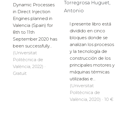
Torregrosa Huguet,
Dynamic Processes
Antonio
in Direct Injection
Engines planned in
l presente libro está
Valencia (Spain) for
dividido en cinco
8th to 11th
bloques donde se
September 2020 has
analizan los procesos
been successfully...
y la tecnología de
(Universitat
construcción de los
Politècnica de
principales motores y
València, 2022) ·
máquinas térmicas
Gratuït
utilizadas e...
(Universitat
Politècnica de
València, 2020) · 10 €