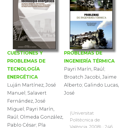
CUESTIONES Y
PROBLEMAS DE
PROBLEMAS DE
INGENIERÍA TÉRMICA
TECNOLOGÍA
Payri Marín, Raúl;
ENERGÉTICA
Broatch Jacobi, Jaime
Luján Martínez, José
Alberto; Galindo Lucas,
Manuel; Salavert
José
Fernández, José
Miguel; Payri Marín,
(Universitat
Raúl; Olmeda González,
Politècnica de
Pablo César; Pla
València, 2008) · 246