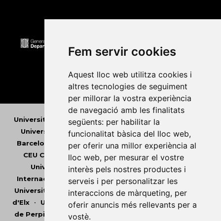
Fem servir cookies
Aquest lloc web utilitza cookies i
altres tecnologies de seguiment
per millorar la vostra experiència
de navegació amb les finalitats
Universitat Abat Oliba CEU
•
Universitat d'Alacant
•
següents:
per habilitar la
Universitat d'Andorra
•
Universitat Autònoma de
funcionalitat bàsica del lloc web
,
Barcelona
•
Universitat de Barcelona
•
Universitat
per oferir una millor experiència al
CEU Cardenal Herrera
•
Universitat de Girona
•
lloc web
,
per mesurar el vostre
Universitat de les Illes Balears
•
Universitat
interès pels nostres productes i
Internacional de Catalunya
•
Universitat Jaume I
•
serveis i per personalitzar les
Universitat de Lleida
•
Universitat Miguel Hernández
interaccions de màrqueting
,
per
d'Elx
•
Universitat Oberta de Catalunya
•
Universitat
oferir anuncis més rellevants per a
de Perpinyà Via Domitia
•
Universitat Politècnica de
vostè
.