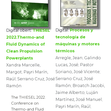
Digital:
Procesos y
Digital obert:
THIESEL
tecnología de
2022.Thermo-and
máquinas y motores
Fluid Dynamics of
térmicos
Clean Propulsion
Arregle, Jean; Galindo
Powerplants
Lucas, José; Pastor
Xandra Marcelle,
Soriano, José Vicente;
Margot; Payri Marín,
Serrano Cruz, José
Raúl; Serrano Cruz, José
Ramón; Broatch Jacobi,
Ramón
Jaime Alberto; Luján
The THIESEL 2022.
Martínez, José Manuel;
Conference on
Payri Marín, Raúl;
Thermo-and Fluid