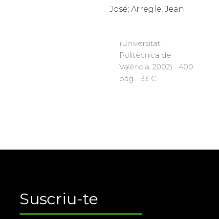
José; Arregle, Jean
(Universitat
Politècnica de
València, 2002) · 400
pàg. · 33 €
Suscriu-te