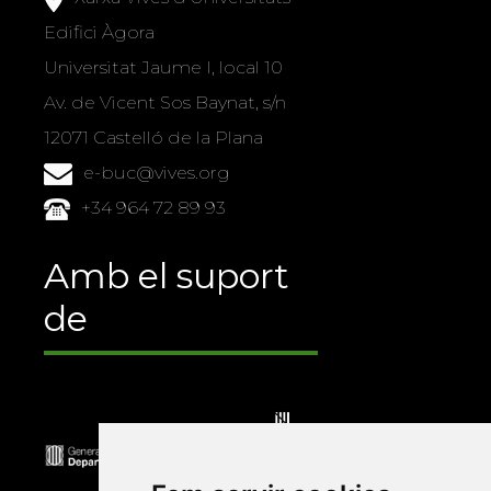
Edifici Àgora
Universitat Jaume I, local 10
Av. de Vicent Sos Baynat, s/n
12071 Castelló de la Plana
e-buc@vives.org
+34 964 72 89 93
Amb el suport
de