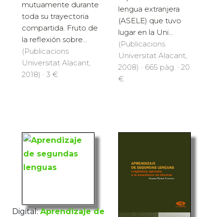
mutuamente durante
lengua extranjera
toda su trayectoria
(ASELE) que tuvo
compartida. Fruto de
lugar en la Uni...
la reflexión sobre...
(Publicacions
(Publicacions
Universitat Alacant,
Universitat Alacant,
2008) · 665 pàg. · 20
2018) · 3 €
€
Digital:
Aprendizaje de