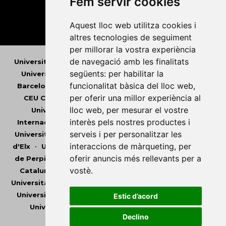
Fem servir cookies
Aquest lloc web utilitza cookies i
altres tecnologies de seguiment
per millorar la vostra experiència
de navegació amb les finalitats
Universitat Abat Oliba CEU
•
Universitat d'Alacant
•
següents:
per habilitar la
Universitat d'Andorra
•
Universitat Autònoma de
funcionalitat bàsica del lloc web
,
Barcelona
•
Universitat de Barcelona
•
Universitat
per oferir una millor experiència al
CEU Cardenal Herrera
•
Universitat de Girona
•
lloc web
,
per mesurar el vostre
Universitat de les Illes Balears
•
Universitat
interès pels nostres productes i
Internacional de Catalunya
•
Universitat Jaume I
•
serveis i per personalitzar les
Universitat de Lleida
•
Universitat Miguel Hernández
interaccions de màrqueting
,
per
d'Elx
•
Universitat Oberta de Catalunya
•
Universitat
oferir anuncis més rellevants per a
de Perpinyà Via Domitia
•
Universitat Politècnica de
vostè
.
Catalunya
•
Universitat Politècnica de València
•
Universitat Pompeu Fabra
•
Universitat Ramon Llull
•
Universitat Rovira i Virgili
•
Universitat de Sàsser
•
Estic d’acord
Universitat de València
•
Universitat de Vic -
Declino
Universitat Central de Catalunya