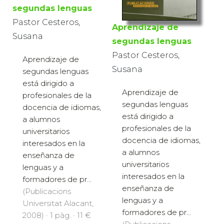
segundas lenguas
Pastor Cesteros,
Aprendizaje de
Susana
segundas lenguas
Pastor Cesteros,
Aprendizaje de
Susana
segundas lenguas
está dirigido a
Aprendizaje de
profesionales de la
segundas lenguas
docencia de idiomas,
está dirigido a
a alumnos
profesionales de la
universitarios
docencia de idiomas,
interesados en la
a alumnos
enseñanza de
universitarios
lenguas y a
interesados en la
formadores de pr...
enseñanza de
(Publicacions
lenguas y a
Universitat Alacant,
formadores de pr...
2008) · 1 pàg. · 11 €