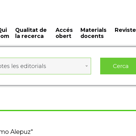
Qui
Qualitat de
Accés
Materials
Reviste
som
la recerca
obert
docents
Cerca
tes les editorials
omo Alepuz"