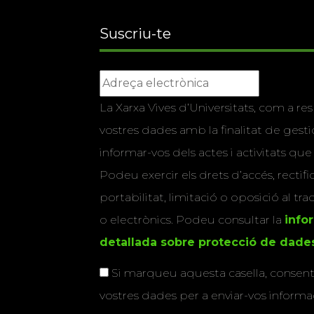
Suscriu-te
La Xarxa Vives d’Universitats, com a res
vostres dades amb la finalitat de gestio
informar-vos dels actes i activitats que
Podeu exercir els drets d’accés, rectifi
portabilitat, limitació o oposició al tr
o electrònics. Podeu consultar la
info
detallada sobre protecció de dade
Si marqueu aquesta casella, consenti
vostres dades per a enviar-vos informac