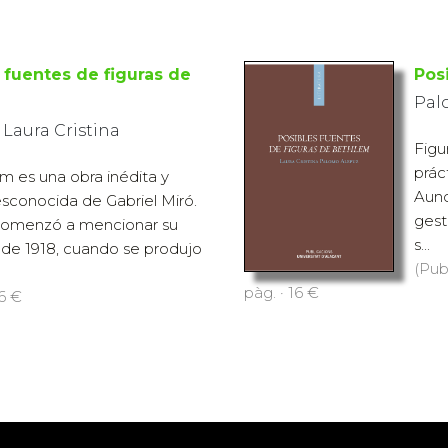
 fuentes de figuras de
Pos
Pal
Laura Cristina
Figu
prác
m es una obra inédita y
Aunq
sconocida de Gabriel Miró.
gest
comenzó a mencionar su
s...
r de 1918, cuando se produjo
(Pub
pàg. · 16 €
 6 €