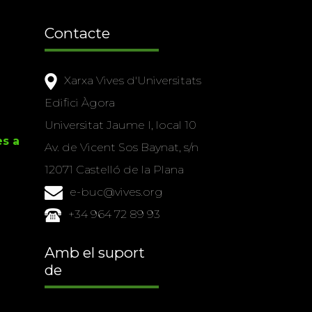
Contacte
Xarxa Vives d'Universitats
Edifici Àgora
Universitat Jaume I, local 10
es a
Av. de Vicent Sos Baynat, s/n
12071 Castelló de la Plana
e-buc@vives.org
+34 964 72 89 93
Amb el suport
de