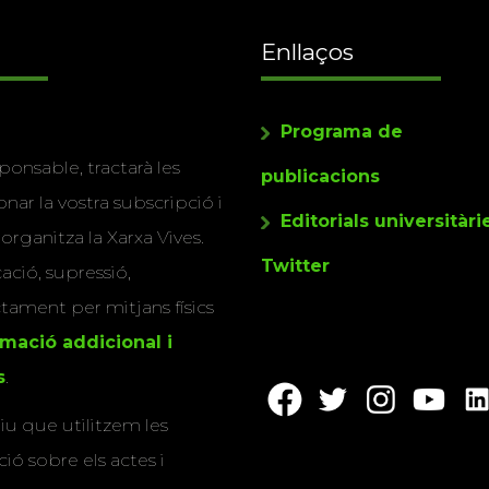
Enllaços
Programa de
ponsable, tractarà les
publicacions
nar la vostra subscripció i
Editorials universitàri
 organitza la Xarxa Vives.
Twitter
cació, supressió,
actament per mitjans físics
rmació addicional i
s
.
u que utilitzem les
ió sobre els actes i