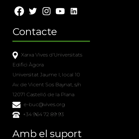
Contacte
Xarxa Vives d'Universitats
Edifici Àgora
Universitat Jaume I, local 10
Av. de Vicent Sos Baynat, s/n
12071 Castelló de la Plana
e-buc@vives.org
+34 964 72 89 93
Amb el suport