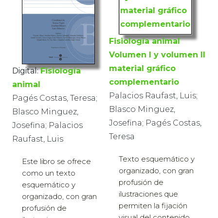
Fisiología animal
Volumen I y volumen II
material gráfico
Digital:
Fisiología
complementario
animal
Palacios Raufast, Luis;
Pagés Costas, Teresa;
Blasco Minguez,
Blasco Minguez,
Josefina; Pagés Costas,
Josefina; Palacios
Teresa
Raufast, Luis
Texto esquemático y
Este libro se ofrece
organizado, con gran
como un texto
profusión de
esquemático y
ilustraciones que
organizado, con gran
permiten la fijación
profusión de
visual del contenido.