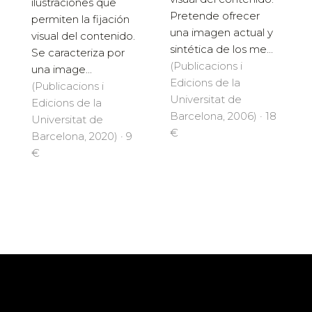
ilustraciones que
Pretende ofrecer
permiten la fijación
una imagen actual y
visual del contenido.
sintética de los me...
Se caracteriza por
(Publicacions i
una image...
Edicions de la
(Publicacions i
Universitat de
Edicions de la
Barcelona, 2006) · 18
Universitat de
€
Barcelona, 2020) · 9
€