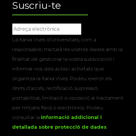
Suscriu-te
La Xarxa Vives d’Universitats, com a
responsable, tractarà les vostres dades amb la
finalitat de gestionar la vostra subscripció i
informar-vos dels actes i activitats que
organitza la Xarxa Vives. Podeu exercir els
drets d’accés, rectificació, supressió,
portabilitat, limitació o oposició al tractament
per mitjans físics o electrònics. Podeu
consultar la
informació addicional i
detallada sobre protecció de dades
.