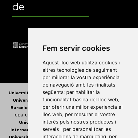
de
Fem servir cookies
Aquest lloc web utilitza cookies i
altres tecnologies de seguiment
per millorar la vostra experiència
de navegació amb les finalitats
següents:
per habilitar la
Universitat Abat Oliba CEU
•
Universitat d'Alacant
•
funcionalitat bàsica del lloc web
,
Universitat d'Andorra
•
Universitat Autònoma de
per oferir una millor experiència al
Barcelona
•
Universitat de Barcelona
•
Universitat
lloc web
,
per mesurar el vostre
CEU Cardenal Herrera
•
Universitat de Girona
•
interès pels nostres productes i
Universitat de les Illes Balears
•
Universitat
serveis i per personalitzar les
Internacional de Catalunya
•
Universitat Jaume I
•
interaccions de màrqueting
,
per
Universitat de Lleida
•
Universitat Miguel Hernández