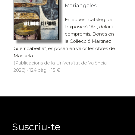
Mariángeles
En aquest catàleg de
l’exposició “Art, dolor i
compromís. Dones en
la Col·lecció Martínez
Guerricabeitia”, es posen en valor les obres de
Manuela...
(Publicacions de la Universitat de València,
2026) · 124 pàg. · 15 €
Suscriu-te