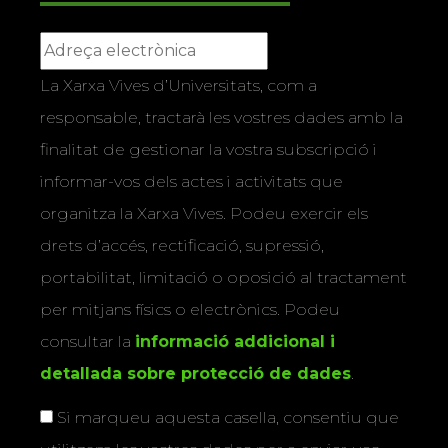
La Xarxa Vives d’Universitats, com a
responsable, tractarà les vostres dades amb la
finalitat de gestionar la vostra subscripció i
informar-vos dels actes i activitats que
organitza la Xarxa Vives. Podeu exercir els
drets d’accés, rectificació, supressió,
portabilitat, limitació o oposició al tractament
per mitjans físics o electrònics. Podeu
consultar la
informació addicional i
detallada sobre protecció de dades
.
Si marqueu aquesta casella, consentiu que