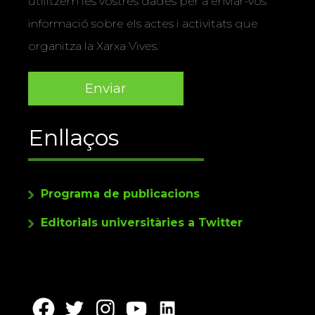
utilitzem les vostres dades per a enviar-vos
informació sobre els actes i activitats que
organitza la Xarxa Vives.
Enllaços
Programa de publicacions
Editorials universitàries a Twitter