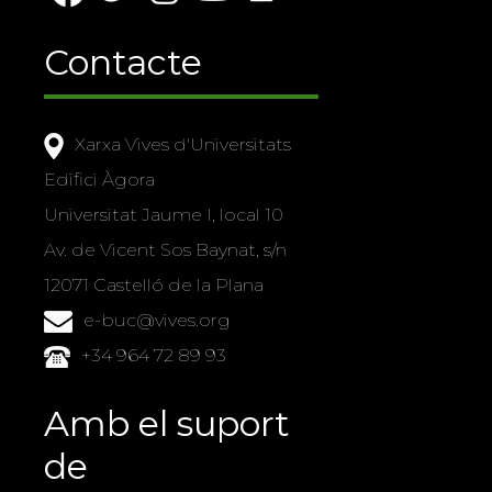
Contacte
Xarxa Vives d'Universitats
Edifici Àgora
Universitat Jaume I, local 10
Av. de Vicent Sos Baynat, s/n
12071 Castelló de la Plana
e-buc@vives.org
+34 964 72 89 93
Amb el suport
de