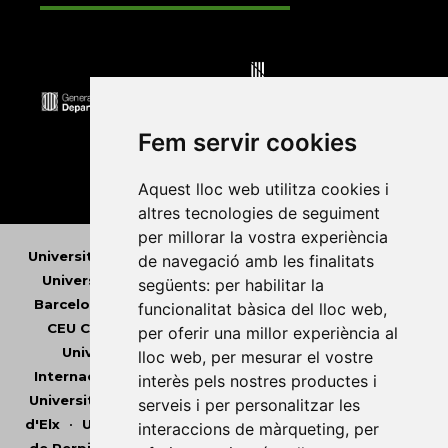
Fem servir cookies
Aquest lloc web utilitza cookies i
altres tecnologies de seguiment
per millorar la vostra experiència
Universitat Abat Oliba CEU
•
Universitat d'Alacant
•
de navegació amb les finalitats
Universitat d'Andorra
•
Universitat Autònoma de
següents:
per habilitar la
Barcelona
•
Universitat de Barcelona
•
Universitat
funcionalitat bàsica del lloc web
,
CEU Cardenal Herrera
•
Universitat de Girona
•
per oferir una millor experiència al
Universitat de les Illes Balears
•
Universitat
lloc web
,
per mesurar el vostre
Internacional de Catalunya
•
Universitat Jaume I
•
interès pels nostres productes i
Universitat de Lleida
•
Universitat Miguel Hernández
serveis i per personalitzar les
d'Elx
•
Universitat Oberta de Catalunya
•
Universitat
interaccions de màrqueting
,
per
de Perpinyà Via Domitia
•
Universitat Politècnica de