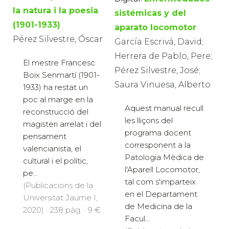
la natura i la poesia
sistémicas y del
(1901-1933)
aparato locomotor
Pérez Silvestre, Óscar
García Escrivá, David;
Herrera de Pablo, Pere;
El mestre Francesc
Pérez Silvestre, José;
Boix Senmartí (1901-
Saura Vinuesa, Alberto
1933) ha restat un
poc al marge en la
Aquest manual recull
reconstrucció del
les lliçons del
magisteri arrelat i del
programa docent
pensament
corresponent a la
valencianista, el
Patologia Mèdica de
cultural i el polític,
l'Aparell Locomotor,
pe...
tal com s'imparteix
(Publicacions de la
en el Departament
Universitat Jaume I,
de Medicina de la
2020) · 238 pàg. · 9 €
Facul...