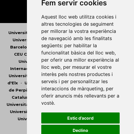
Fem servir cookies
Aquest lloc web utilitza cookies i
altres tecnologies de seguiment
per millorar la vostra experiència
Universitat Abat Oliba CEU
•
Universitat d'Alacant
•
de navegació amb les finalitats
Universitat d'Andorra
•
Universitat Autònoma de
següents:
per habilitar la
Barcelona
•
Universitat de Barcelona
•
Universitat
funcionalitat bàsica del lloc web
,
CEU Cardenal Herrera
•
Universitat de Girona
•
per oferir una millor experiència al
Universitat de les Illes Balears
•
Universitat
lloc web
,
per mesurar el vostre
Internacional de Catalunya
•
Universitat Jaume I
•
interès pels nostres productes i
Universitat de Lleida
•
Universitat Miguel Hernández
serveis i per personalitzar les
d'Elx
•
Universitat Oberta de Catalunya
•
Universitat
interaccions de màrqueting
,
per
de Perpinyà Via Domitia
•
Universitat Politècnica de
oferir anuncis més rellevants per a
Catalunya
•
Universitat Politècnica de València
•
vostè
.
Universitat Pompeu Fabra
•
Universitat Ramon Llull
•
Universitat Rovira i Virgili
•
Universitat de Sàsser
•
Estic d’acord
Universitat de València
•
Universitat de Vic -
Universitat Central de Catalunya
Declino