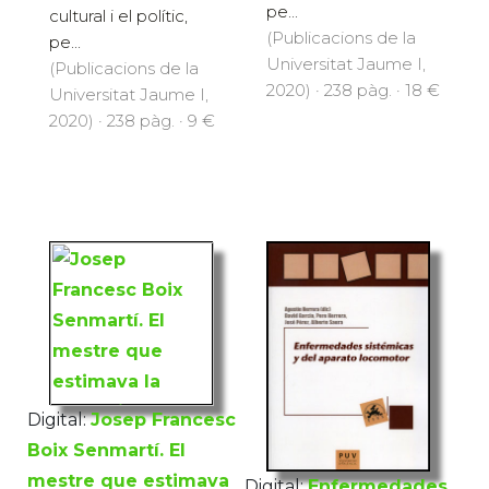
pe...
cultural i el polític,
(Publicacions de la
pe...
Universitat Jaume I,
(Publicacions de la
2020) · 238 pàg. · 18 €
Universitat Jaume I,
2020) · 238 pàg. · 9 €
Digital:
Josep Francesc
Boix Senmartí. El
mestre que estimava
Digital:
Enfermedades