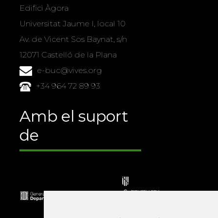
Edifici Àgora
Universitat Jaume I, local 10
Av. de Vicent Sos Baynat, s/n
12071 Castelló de la Plana
e-buc@vives.org
+34 964 72 89 93
Amb el suport
de