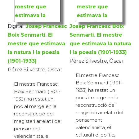
Digital:
Josep Francesc
Josep Francesc Boix
Boix Senmartí. El
Senmartí. El mestre
mestre que estimava
que estimava la natura
la natura i la poesia
i la poesia (1901-1933)
(1901-1933)
Pérez Silvestre, Óscar
Pérez Silvestre, Óscar
El mestre Francesc
Boix Senmartí (1901-
El mestre Francesc
1933) ha restat un
Boix Senmartí (1901-
poc al marge en la
1933) ha restat un
reconstrucció del
poc al marge en la
magisteri arrelat i del
reconstrucció del
pensament
magisteri arrelat i del
valencianista, el
pensament
cultural i el polític,
valencianista, el