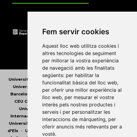
Fem servir cookies
Aquest lloc web utilitza cookies i
altres tecnologies de seguiment
per millorar la vostra experiència
de navegació amb les finalitats
següents:
per habilitar la
Universitat Abat Oliba CEU
•
Universitat d'Alacant
•
funcionalitat bàsica del lloc web
,
Universitat d'Andorra
•
Universitat Autònoma de
per oferir una millor experiència al
Barcelona
•
Universitat de Barcelona
•
Universitat
lloc web
,
per mesurar el vostre
CEU Cardenal Herrera
•
Universitat de Girona
•
interès pels nostres productes i
Universitat de les Illes Balears
•
Universitat
serveis i per personalitzar les
Internacional de Catalunya
•
Universitat Jaume I
•
interaccions de màrqueting
,
per
Universitat de Lleida
•
Universitat Miguel Hernández
oferir anuncis més rellevants per a
d'Elx
•
Universitat Oberta de Catalunya
•
Universitat
vostè
.