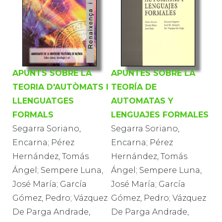
APUNTS SOBRE LA
APUNTES SOBRE LA
TEORIA D'AUTÒMATS I
TEORÍA DE
LLENGUATGES
AUTOMATAS Y
FORMALS
LENGUAJES FORMALES
Segarra Soriano,
Segarra Soriano,
Encarna; Pérez
Encarna; Pérez
Hernández, Tomás
Hernández, Tomás
Ángel; Sempere Luna,
Ángel; Sempere Luna,
José María; García
José María; García
Gómez, Pedro; Vázquez
Gómez, Pedro; Vázquez
De Parga Andrade,
De Parga Andrade,