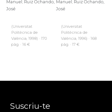
Manuel; Ruiz Ochando,
Manuel; Ruiz Ochando,
José
José
(Universitat
(Universitat
Politècnica de
Politècnica de
València, 1998) · 170
València, 1996) · 168
pàg. · 16 €
pàg. · 17 €
Suscriu-te