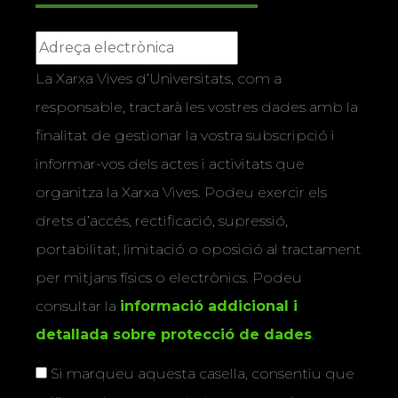
La Xarxa Vives d’Universitats, com a
responsable, tractarà les vostres dades amb la
finalitat de gestionar la vostra subscripció i
informar-vos dels actes i activitats que
organitza la Xarxa Vives. Podeu exercir els
drets d’accés, rectificació, supressió,
portabilitat, limitació o oposició al tractament
per mitjans físics o electrònics. Podeu
consultar la
informació addicional i
detallada sobre protecció de dades
.
Si marqueu aquesta casella, consentiu que