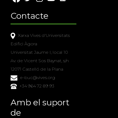
Contacte
Xarxa Vives d'Universitats
Edifici Àgora
Universitat Jaume I, local 10
Av. de Vicent Sos Baynat, s/n
12071 Castelló de la Plana
e-buc@vives.org
+34 964 72 89 93
Amb el suport
de