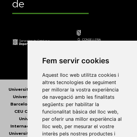
de
Fem servir cookies
Aquest lloc web utilitza cookies i
altres tecnologies de seguiment
per millorar la vostra experiència
Universitat Abat Oliba CEU
•
Universitat d'Alacant
•
de navegació amb les finalitats
Universitat d'Andorra
•
Universitat Autònoma de
següents:
per habilitar la
Barcelona
•
Universitat de Barcelona
•
Universitat
funcionalitat bàsica del lloc web
,
CEU Cardenal Herrera
•
Universitat de Girona
•
per oferir una millor experiència al
Universitat de les Illes Balears
•
Universitat
lloc web
,
per mesurar el vostre
Internacional de Catalunya
•
Universitat Jaume I
•
interès pels nostres productes i
Universitat de Lleida
•
Universitat Miguel Hernández