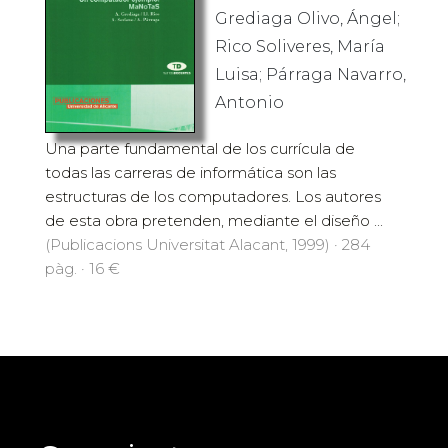
Grediaga Olivo, Ángel;
Rico Soliveres, María
Luisa; Párraga Navarro,
Antonio
Una parte fundamental de los currícula de
todas las carreras de informática son las
estructuras de los computadores. Los autores
de esta obra pretenden, mediante el diseño ...
(Publicacions Universitat Alacant, 1999) · 284
pàg. · 16 €