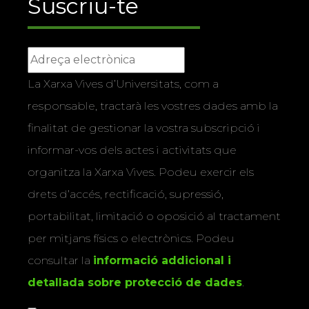
Suscriu-te
La Xarxa Vives d’Universitats, com a
responsable, tractarà les vostres dades amb la
finalitat de gestionar la vostra subscripció i
informar-vos dels actes i activitats que
organitza la Xarxa Vives. Podeu exercir els
drets d’accés, rectificació, supressió,
portabilitat, limitació o oposició al tractament
per mitjans físics o electrònics. Podeu
consultar la
informació addicional i
detallada sobre protecció de dades
.