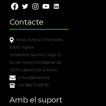
Contacte
Xarxa Vives d'Universitats
Edifici Àgora
Universitat Jaume I, local 10
Av. de Vicent Sos Baynat, s/n
12071 Castelló de la Plana
e-buc@vives.org
+34 964 72 89 93
Amb el suport