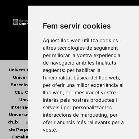
Fem servir cookies
Aquest lloc web utilitza cookies i
altres tecnologies de seguiment
per millorar la vostra experiència
de navegació amb les finalitats
següents:
per habilitar la
Universitat Abat Oliba CEU
•
Universitat d'Alacant
•
funcionalitat bàsica del lloc web
,
Universitat d'Andorra
•
Universitat Autònoma de
per oferir una millor experiència al
Barcelona
•
Universitat de Barcelona
•
Universitat
lloc web
,
per mesurar el vostre
CEU Cardenal Herrera
•
Universitat de Girona
•
interès pels nostres productes i
Universitat de les Illes Balears
•
Universitat
serveis i per personalitzar les
Internacional de Catalunya
•
Universitat Jaume I
•
interaccions de màrqueting
,
per
Universitat de Lleida
•
Universitat Miguel Hernández
oferir anuncis més rellevants per a
d'Elx
•
Universitat Oberta de Catalunya
•
Universitat
vostè
.
de Perpinyà Via Domitia
•
Universitat Politècnica de
Catalunya
•
Universitat Politècnica de València
•