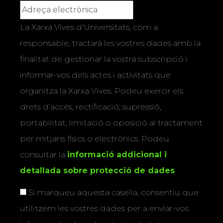
La Xarxa Vives d’Universitats, com a
responsable, tractarà les vostres dades amb la
finalitat de gestionar la vostra subscripció i
informar-vos dels actes i activitats que
organitza la Xarxa Vives. Podeu exercir els
drets d’accés, rectificació, supressió,
portabilitat, limitació o oposició al tractament
per mitjans físics o electrònics. Podeu
consultar la
informació addicional i
detallada sobre protecció de dades
.
Si marqueu aquesta casella, consentiu que
utilitzem les vostres dades per a enviar-vos