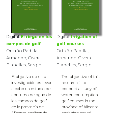
Digital:
El riego en los
Digital:
Irrigation of
campos de golf
golf courses
Ortuño Padilla,
Ortuño Padilla,
Armando; Civera
Armando; Civera
Planelles, Sergio
Planelles, Sergio
El objetivo de esta
The objective of this
investigación es llevar
research is to
a cabo un estudio del
conduct a study of
consumo de agua de
water consumption
los campos de golf
golf courses in the
en la provincia de
province of Alicante
Alicante analizando
analyzing actual