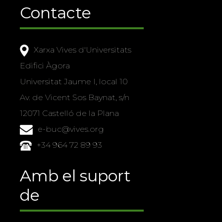
Contacte
Xarxa Vives d'Universitats
Edifici Àgora
Universitat Jaume I, local 10
Av. de Vicent Sos Baynat, s/n
12071 Castelló de la Plana
e-buc@vives.org
+34 964 72 89 93
Amb el suport
de