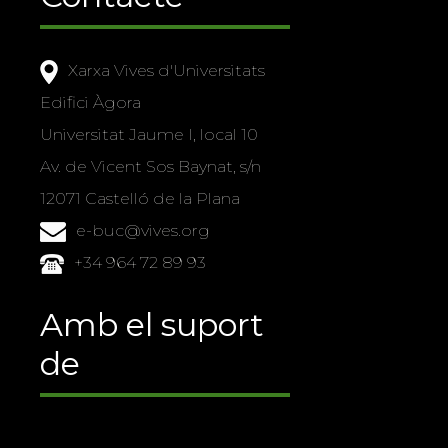
Xarxa Vives d'Universitats
Edifici Àgora
Universitat Jaume I, local 10
Av. de Vicent Sos Baynat, s/n
12071 Castelló de la Plana
e-buc@vives.org
+34 964 72 89 93
Amb el suport
de