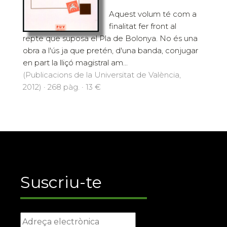
Aquest volum té com a
finalitat fer front al
repte que suposa el Pla de Bolonya. No és una
obra a l'ús ja que pretén, d'una banda, conjugar
en part la lliçó magistral am...
(Publicacions de la Universitat de València,
2012) · 268 pàg. · 13 €
Suscriu-te