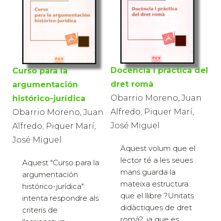
Docència i pràctica del
Curso para la
dret romà
argumentación
Obarrio Moreno, Juan
histórico-jurídica
Alfredo; Piquer Marí,
Obarrio Moreno, Juan
José Miguel
Alfredo; Piquer Marí,
José Miguel
Aquest volum que el
lector té a les seues
Aquest "Curso para la
mans guarda la
argumentación
mateixa estructura
histórico-jurídica"
que el llibre ?Unitats
intenta respondre als
didàctiques de dret
criteris de
romà?, ja que es