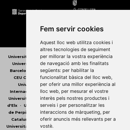
Fem servir cookies
Aquest lloc web utilitza cookies i
altres tecnologies de seguiment
per millorar la vostra experiència
Universitat Abat Oliba CEU
•
Universitat d'Alacant
•
de navegació amb les finalitats
Universitat d'Andorra
•
Universitat Autònoma de
següents:
per habilitar la
Barcelona
•
Universitat de Barcelona
•
Universitat
funcionalitat bàsica del lloc web
,
CEU Cardenal Herrera
•
Universitat de Girona
•
per oferir una millor experiència al
Universitat de les Illes Balears
•
Universitat
lloc web
,
per mesurar el vostre
Internacional de Catalunya
•
Universitat Jaume I
•
interès pels nostres productes i
Universitat de Lleida
•
Universitat Miguel Hernández
serveis i per personalitzar les
d'Elx
•
Universitat Oberta de Catalunya
•
Universitat
interaccions de màrqueting
,
per
de Perpinyà Via Domitia
•
Universitat Politècnica de
oferir anuncis més rellevants per a
Catalunya
•
Universitat Politècnica de València
•
vostè
.
Universitat Pompeu Fabra
•
Universitat Ramon Llull
•