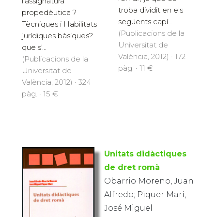
l'assignatura
troba dividit en els
propedèutica ?
següents capí...
Tècniques i Habilitats
(Publicacions de la
jurídiques bàsiques?
Universitat de
que s'...
València, 2012) · 172
(Publicacions de la
pàg. · 11 €
Universitat de
València, 2012) · 324
pàg. · 15 €
Unitats didàctiques
de dret romà
Obarrio Moreno, Juan
Alfredo; Piquer Marí,
José Miguel