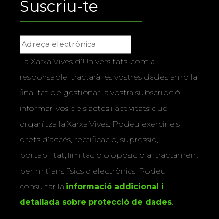
Suscriu-te
La Xarxa Vives d’Universitats, com a
responsable, tractarà les vostres dades amb la
finalitat de gestionar la vostra subscripció i
informar-vos dels actes i activitats que
organitza la Xarxa Vives. Podeu exercir els
drets d’accés, rectificació, supressió,
portabilitat, limitació o oposició al tractament
per mitjans físics o electrònics. Podeu
consultar la
informació addicional i
detallada sobre protecció de dades
.