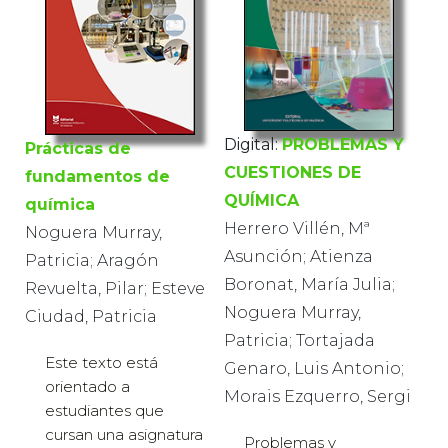
Digital:
PROBLEMAS Y
Prácticas de
CUESTIONES DE
fundamentos de
QUÍMICA
química
Herrero Villén, Mª
Noguera Murray,
Asunción; Atienza
Patricia; Aragón
Boronat, María Julia;
Revuelta, Pilar; Esteve
Noguera Murray,
Ciudad, Patricia
Patricia; Tortajada
Este texto está
Genaro, Luis Antonio;
orientado a
Morais Ezquerro, Sergi
estudiantes que
cursan una asignatura
Problemas y