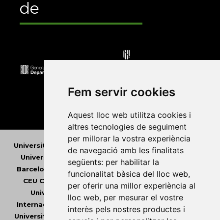
de
Fem servir cookies
Aquest lloc web utilitza cookies i
altres tecnologies de seguiment
per millorar la vostra experiència
Universitat Abat Oliba CEU
•
Universitat d'Alacant
•
de navegació amb les finalitats
Universitat d'Andorra
•
Universitat Autònoma de
següents:
per habilitar la
Barcelona
•
Universitat de Barcelona
•
Universitat
funcionalitat bàsica del lloc web
,
CEU Cardenal Herrera
•
Universitat de Girona
•
per oferir una millor experiència al
Universitat de les Illes Balears
•
Universitat
lloc web
,
per mesurar el vostre
Internacional de Catalunya
•
Universitat Jaume I
•
interès pels nostres productes i
Universitat de Lleida
•
Universitat Miguel Hernández