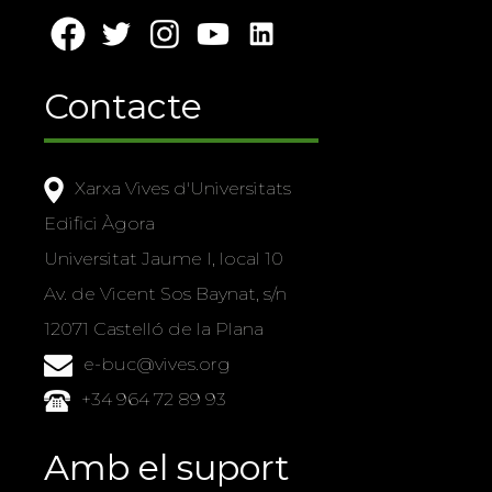
Contacte
Xarxa Vives d'Universitats
Edifici Àgora
Universitat Jaume I, local 10
Av. de Vicent Sos Baynat, s/n
12071 Castelló de la Plana
e-buc@vives.org
+34 964 72 89 93
Amb el suport