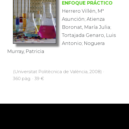
ENFOQUE PRÁCTICO
Herrero Villén, Mª
Asunción; Atienza
Boronat, María Julia;
Tortajada Genaro, Luis
Antonio; Noguera
Murray, Patricia
(Universitat Politècnica de València, 2008) ·
360 pàg. · 39 €