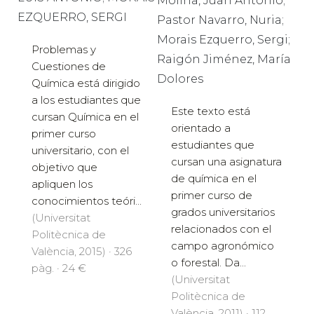
Molina, Juan Antonio;
EZQUERRO, SERGI
Pastor Navarro, Nuria;
Morais Ezquerro, Sergi;
Problemas y
Raigón Jiménez, María
Cuestiones de
Dolores
Química está dirigido
a los estudiantes que
Este texto está
cursan Química en el
orientado a
primer curso
estudiantes que
universitario, con el
cursan una asignatura
objetivo que
de química en el
apliquen los
primer curso de
conocimientos teóri...
grados universitarios
(Universitat
relacionados con el
Politècnica de
campo agronómico
València, 2015) · 326
o forestal. Da...
pàg. · 24 €
(Universitat
Politècnica de
València, 2011) · 112